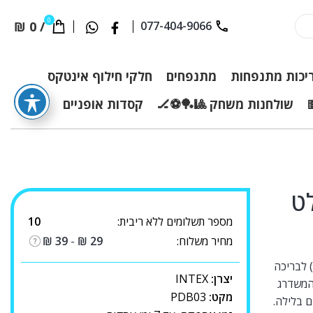
0
₪
0
/
077-404-9066
יכות מתנפחות
מתנפחים
חלקי חילוף אינטקס
שולחנות משחק 🎱🏓⚽🏒
קסדות אופניים
לט
מספר תשלומים ללא ריבית:
10
מחיר משלוח:
29
₪
-
39
₪
 ) לבריכה
יצרן:
INTEX
 המשדרג
מקט:
PDB03
 בלילה.