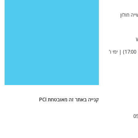
א’ -ה’ 9:00-15:00 (בקיץ עד 17:00) | ימי ו’
קנייה באתר זה מאובטחת PCI