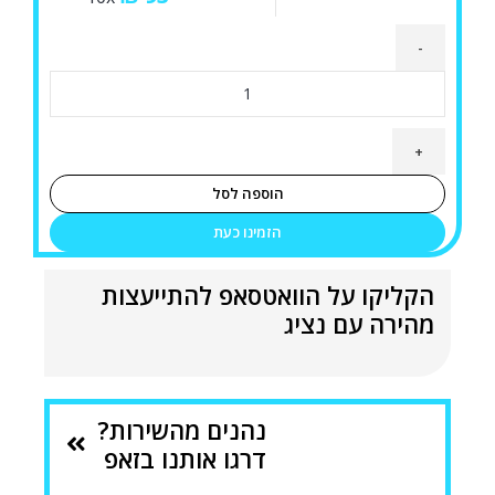
כמות
של
שער
כדורגל
מקצועי
הוספה לסל
240X160
הזמינו כעת
ס"מ
מבית
הקליקו על הוואטסאפ להתייעצות
HUDORA
מהירה עם נציג
גרמניה
נהנים מהשירות?
דרגו אותנו בזאפ