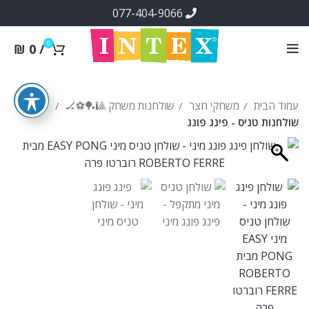
077-404-9066
0
₪
0
/
עמוד הבית
משחקי חצר
שולחנות משחק 🎱🏓⚽🏒
שולחנות טניס - פינג פונג