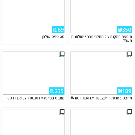
₪69
₪350
תוספת התקנה של מתקני חצר / שולחנות
סט טניס שולחן
משחק
₪235
₪189
מחבט בטרפליי BUTTERFLY TBC201 🏓
מחבט בטרפליי BUTTERFLY TBC301