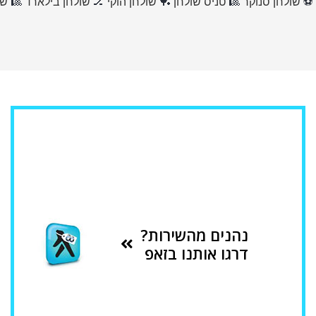
⚽
שולחן סנוקר
🎱
טניס שולחן
🏓
שולחן הוקי
🏒
שולחן בילארד
🎱
שו
נהנים מהשירות?
דרגו אותנו בזאפ