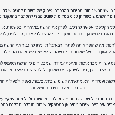
מי שמחפש נוחות ומהירות בהרכבה ופירוק של רשתות לטניס שולחן. 
נים להשתמש בשולחן טניס במקומות שונים מבלי להסתבך בהתקנה מ
פסני הקליפס, אפשר להרכיב ולפרק את הרשת במהירות ובפשטות. אין 
 מוכנה למשחק. דבר זה חוסך זמן ומאפשר לכל אחד, גם ילדים, להק
נות, מה שהופך אותה לפתרון רב-תכליתי. ניתן להעביר את הרשת מ
למגוון רחב של שולחנות, מה שמסייע לאנשים לשחק גם מחוץ לבית א
יפס עשויות מבד איכותי ומתכת עמידה, שמבטיחים כי הרשת תשמש לא
תנאי חוץ. כך, ניתן לשחק טניס שולחן בלי לחשוש מבלאי מהיר או
ישות ועמידות. היא מתאימה לשימוש ביתי, ציבורי, ואפילו לפעילות 
רשת כזו היא הבחירה המושלמת.
נו מבחר גדול של
שולחנות משחק
לבית ולמשרד ולכל מטרה:מקצועיים,
צרים איכותיים ישירות מהיבואן המספקים שירותי הובלה והתקנה בנוסף