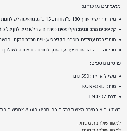
מאפיינים מרכזיים:
מידות הרשת
: אורך 180 ס"מ ורוחב 15 ס"מ, מתאימה לשולחנות טניס בגדלים סטנדרטיים.
קליפסים מתכווננים
: הקליפסים נפתחים עד לעובי שולחן של כ-3 ס"מ, כך שהם מתאימים לשולחנות בעוביים שונים.
חומרי גלם עמידים
: תופסני הקליפס עשויים מתכת חזקה, והרשת עצמה עשויה ניי
מתיחה נוחה
: הרשת מגיעה עם שרוך למתיחה והצמדה לשולחן בצ
פרטים נוספים:
משקל אריזה
: 550 גרם
מותג
: KONFORD
דגם
: TN4207
רשת זו היא בחירה מצוינת לכל חובבי הפינג פונג שמחפשים פתרון
למגוון שולחנות משחק
.
למגוון שולחנות טניס