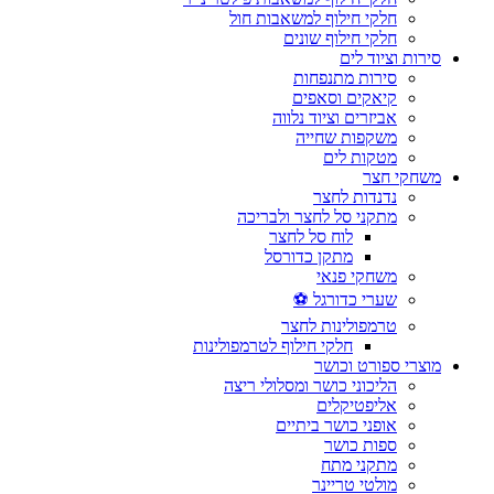
חלקי חילוף למשאבות חול
חלקי חילוף שונים
סירות וציוד לים
סירות מתנפחות
קיאקים וסאפים
אביזרים וציוד נלווה
משקפות שחייה
מטקות לים
משחקי חצר
נדנדות לחצר
מתקני סל לחצר ולבריכה
לוח סל לחצר
מתקן כדורסל
משחקי פנאי
שערי כדורגל ⚽
טרמפולינות לחצר
חלקי חילוף לטרמפולינות
מוצרי ספורט וכושר
הליכוני כושר ומסלולי ריצה
אליפטיקלים
אופני כושר ביתיים
ספות כושר
מתקני מתח
מולטי טריינר