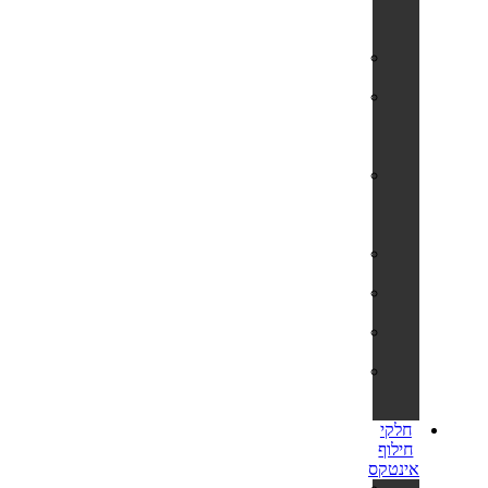
🎊
⭐
מזרונים
למים
גלגלי
ים
ואבובים
לבוגרים
גלגלי
ים
ואבובים
לילדים
מצופים
לילדים
משחקים
לבריכה
משאבות
לניפוח
מזרוני
קמפינג
לאירוח
חלקי
חילוף
אינטקס