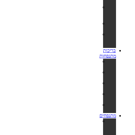
מתנפח
אביזרים
וחלקי
חילוף
שואבים
ורשתות
חומרי
חיטוי
ומתכלים
בריכות
מתנפחות
בריכות
מתנפחות
בריכות
פעילות
בריכות
לפעוטות
בריכות
קשיחות
משאבות
לניפוח
מתנפחים
מתנפחים
למסיבות
ואירועים