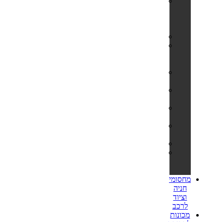
הליכוני
כושר
ומסלולי
ריצה
אליפטיקלים
אופני
כושר
ביתיים
ספות
כושר
מתקני
מתח
מולטי
טריינר
שקי
איגרוף
משקולות
ציוד
נלווה
לספורט
מחסומי
חניה
וציוד
לרכב
מכונות