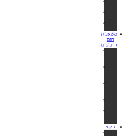
סולמות
לבריכות
תאורה
לבריכה
ערכות
תיקון
משאבות
חום
ורובוטים
רובוט
לבריכה
דולפין
משאבות
חום
לבריכה
חימום
סולארי
לבריכה
שואבים
וסקימרים
תנורים
לסאונה
יבשה
ג`קוזי
ג'קוזי