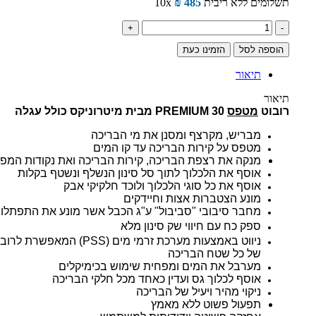
תשלומים ללא ריבית
485
₪
10x
כמות
של
הוספה לסל
הזמינו כעת
רובוט
מטפס
תיאור
לניקוי
בריכות
תיאור
ביתיות
רובוט
מטפס
PREMIUM 30
מבית מיטרוניקס כולל עגלה
PREMIUM
30
מבריש, מקרצף ומסנן את מי הבריכה
Dolphin
מטפס על קירות הבריכה עד קו המים
מנקה את רצפת הבריכה, קירות הבריכה ואת נקודות המפג
אוסף את הלכלוך לתוך סל סינון הנשלף ונשטף בקלות
אוסף את כל סוגי הלכלוך ולוכד חלקיקי אבק
מונע הצטברות אצות וחיידקים
מחבר סיבובי "סביבול" ע"ג הכבל אשר מונע את התפתלו
ספק כח עם חיווי שק סינון מלא
ניווט באמצעות מערכת זרמי מים (PSS) 
של כל שטח הבריכה
מערבל את המים ומפחית שימוש בכימיקלים
אוסף לכלוך גס ועדין כאחד מכל חלקי הבריכה
ניקוי מהיר ויעיל של הבריכה
תפעול פשוט ללא מאמץ