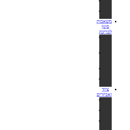
צינורות
ומתאמים
חבילות
חומרים
משאבות
סינון
לבריכה
משאבות
פילטר
נייר
משאבות
חול
לבריכה
פילטרים
למשאבות
צינורות
ומתאמים
ציוד
ואביזרים
כיסויים
סולאריים
כיסויים
לבריכה
תחתיות
לבריכה