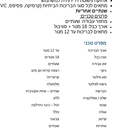
אחזקה פשוטה וידידותית למשתמש
מתאים לכל סוגי הבריכות הביתיות (קרמיקה, פסיפס, PVC, ויניל)
שנתיים אחריות
פרטים טכניים:
מחזור עבודה: שעתיים
אורך כבל: 18 מטר + סוויבול
מתאים לבריכות עד 12 מטר
מפרט טכני
אורך הבריכה
עד 12 מטר
אורן כבל
18 מטרים
זמן עבודה
שעתיים
ניקוי
רצפה קירות וקו מים
סוג פילטר
קרטרידג'
גישה לפילטר
מלמעלה
הברשה
שתיים – אחת אקטיבית
שלט / אפליקציה
ללא
שנאי
רגיל – כיבוי והדלקה
עגלה
כולל
קרטון
צבעוני
אחריות
שנתיים