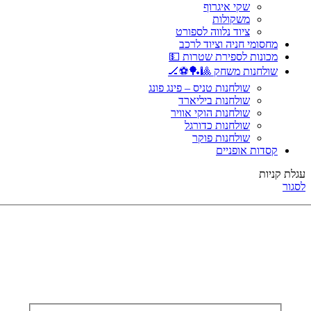
שקי איגרוף
משקולות
ציוד נלווה לספורט
מחסומי חניה וציוד לרכב
מכונות לספירת שטרות 💵
שולחנות משחק 🎱🏓⚽🏒
שולחנות טניס – פינג פונג
שולחנות ביליארד
שולחנות הוקי אוויר
שולחנות כדורגל
שולחנות פוקר
קסדות אופניים
עגלת קניות
לסגור
השאירו פרטים ונחזור אליכם!