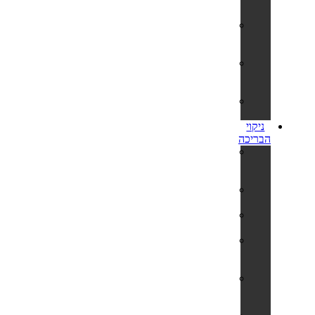
מלבניות
בריכות
צינורות
עגולות
בריכות
הכל
כלול
בריכות
קערה
ניקוי
הבריכה
חומרי
חיטוי
לבריכה
שואבים
וסקימרים
רובוטים
ושואבים
מערכות
מלח
לבריכה
רשתות
ומוטות
טלסקופיים