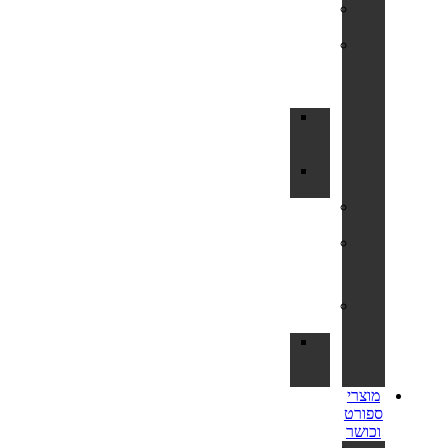
נדנדות
לחצר
מתקני
סל
לחצר
ולבריכה
לוח
סל
לחצר
מתקן
כדורסל
משחקי
פנאי
שערי
כדורגל
⚽
טרמפולינות
לחצר
חלקי
חילוף
לטרמפולינות
מוצרי
ספורט
וכושר