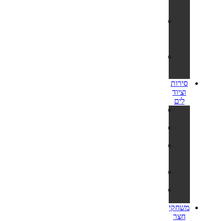
פילטר
נייר
חלקי
חילוף
למשאבות
חול
חלקי
חילוף
שונים
סירות
וציוד
לים
סירות
מתנפחות
קיאקים
וסאפים
אביזרים
וציוד
נלווה
משקפות
שחייה
מטקות
לים
משחקי
חצר