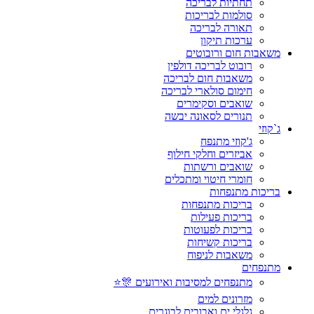
תחתיות לבריכה
סולמות לבריכות
תאורה לבריכה
ערכות תיקון
משאבות חום ורובוטים
רובוט לבריכה דולפין
משאבות חום לבריכה
חימום סולארי לבריכה
שואבים וסקימרים
תנורים לסאונה יבשה
ג`קוזי
ג'קוזי מתנפח
אביזרים וחלקי חילוף
שואבים ורשתות
חומרי חיטוי ומתכלים
בריכות מתנפחות
בריכות מתנפחות
בריכות פעילות
בריכות לפעוטות
בריכות קשיחות
משאבות לניפוח
מתנפחים
מתנפחים למסיבות ואירועים 🎊⭐
מזרונים למים
גלגלי ים ואבובים לבוגרים