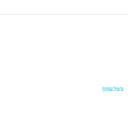
תפריט
מדריכים
צור קשר
תקנון
הצהרת נגישות
מדיניות פרטיות
ביטול עסקה
מוצרים