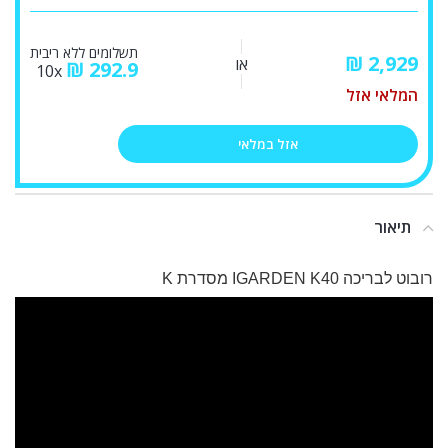
תשלומים ללא ריבית
₪
או
₪
292.9
10x
המלאי אזל
אזל במלאי
תיאור
רובוט לבריכה IGARDEN K40 מסדרת K