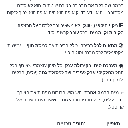
חכמה שסורקת את הבריכה בצורה שיטתית. הוא לא סתם
מסתובב – הוא יודע בדיוק איפה הוא היה ואיפה הוא צריך לנקות.
🧗
ניקוי היקפי (360°):
לא משאיר זכר ללכלוך על
הרצפה,
הקירות וקו המים
. הכל עובר קרצוף יסודי.
🏖️
מתאים לכל בריכה:
כולל בריכות עם
כניסת חוף
– גמישות
מקסימלית לכל מבנה וסוג חיפוי.
🌪️
מערכת סינון בקיבולת ענק:
סל סינון עוצמתי שאוסף הכל –
החל מ
חלקיקי אבק זעירים
ועד ל
פסולת גסה
(עלים, חרקים
ולכלוך כבד).
✨
מים ברמה אחרת:
השימוש ברובוט מפחית את הצורך
בכימיקלים, מונע התפתחות אצות ומשאיר מים באיכות של
קריסטל.
מאפיין
נתונים טכניים