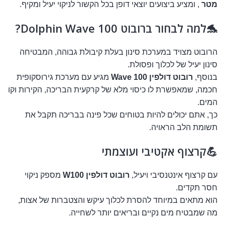
מטר
, ומציע ביצועים יוצאי דופן בכל הקשור לניקוי יעיל ומקיף.
🐬למה לבחור ברובוט Dolphin Wave 100?
הרובוט מצויד במערכת סינון בעלת קיבולת גבוהה, המבטיחה
סינון יעיל של לכלוך ופסולת.
בנוסף,
רובוט דולפין Wave 100
מגיע עם מערכת גירוסקופית
חכמה, שמאפשרת לו כיסוי מלא של קרקעית הבריכה, הקירות וקו
המים.
כך, אתם יכולים להיות בטוחים שכל פינה בבריכה תקבל את
תשומת הלב הראויה.
💪קרצוף אקטיבי ועוצמתי
עם קרצוף אינטנסיבי ויעיל,
רובוט דולפין W100
מספק ניקוי
חסר תקדים.
הוא מתאים במיוחד להסרת לכלוך עיקש והצטברות של אצות,
מה שמבטיח מים נקיים ובריאים יותר לשחייה.