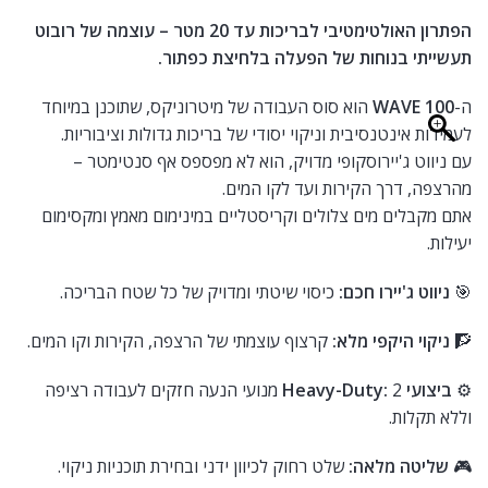
הפתרון האולטימטיבי לבריכות עד 20 מטר – עוצמה של רובוט
תעשייתי בנוחות של הפעלה בלחיצת כפתור.
ה-
WAVE 100
הוא סוס העבודה של מיטרוניקס, שתוכנן במיוחד
לעמידות אינטנסיבית וניקוי יסודי של בריכות גדולות וציבוריות.
עם ניווט ג'יירוסקופי מדויק, הוא לא מפספס אף סנטימטר –
מהרצפה, דרך הקירות ועד לקו המים.
אתם מקבלים מים צלולים וקריסטליים במינימום מאמץ ומקסימום
יעילות.
🎯
ניווט ג'יירו חכם:
כיסוי שיטתי ומדויק של כל שטח הבריכה.
🧗
ניקוי היקפי מלא:
קרצוף עוצמתי של הרצפה, הקירות וקו המים.
⚙️
ביצועי Heavy-Duty:
2 מנועי הנעה חזקים לעבודה רציפה
וללא תקלות.
🎮
שליטה מלאה:
שלט רחוק לכיוון ידני ובחירת תוכניות ניקוי.