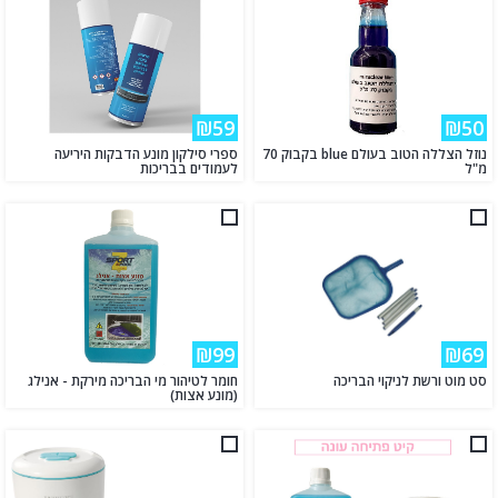
₪59
₪50
נוזל הצללה הטוב בעולם blue בקבוק 70
ספרי סילקון מונע הדבקות היריעה
מ"ל
לעמודים בבריכות
₪99
₪69
סט מוט ורשת לניקוי הבריכה
חומר לטיהור מי הבריכה מירקת - אנילג
(מונע אצות)