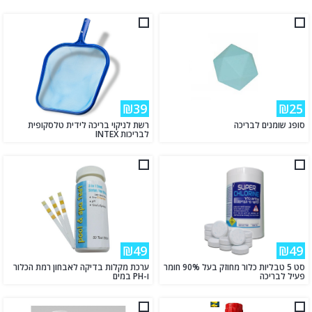
₪39
₪25
סופג שומנים לבריכה
רשת לניקוי בריכה לידית טלסקופית
לבריכות INTEX
₪49
₪49
סט 5 טבליות כלור מחוזק בעל 90% חומר
ערכת מקלות בדיקה לאבחון רמת הכלור
פעיל לבריכה
ו-PH במים