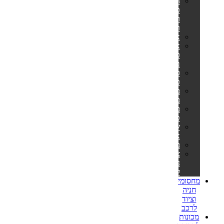
הליכוני
כושר
ומסלולי
ריצה
אליפטיקלים
אופני
כושר
ביתיים
ספות
כושר
מתקני
מתח
מולטי
טריינר
שקי
איגרוף
משקולות
ציוד
נלווה
לספורט
מחסומי
חניה
וציוד
לרכב
מכונות