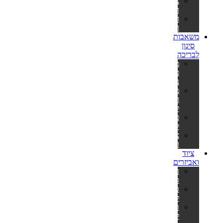
צינורות
ומתאמים
חבילות
חומרים
משאבות
סינון
לבריכה
משאבות
פילטר
נייר
משאבות
חול
לבריכה
פילטרים
למשאבות
צינורות
ומתאמים
ציוד
ואביזרים
כיסויים
סולאריים
כיסויים
לבריכה
תחתיות
לבריכה