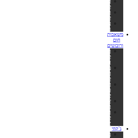
סולמות
לבריכות
תאורה
לבריכה
ערכות
תיקון
משאבות
חום
ורובוטים
רובוט
לבריכה
דולפין
משאבות
חום
לבריכה
חימום
סולארי
לבריכה
שואבים
וסקימרים
תנורים
לסאונה
יבשה
ג`קוזי
ג'קוזי