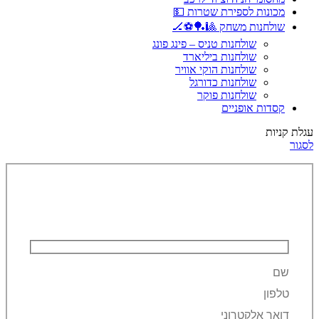
מכונות לספירת שטרות 💵
שולחנות משחק 🎱🏓⚽🏒
שולחנות טניס – פינג פונג
שולחנות ביליארד
שולחנות הוקי אוויר
שולחנות כדורגל
שולחנות פוקר
קסדות אופניים
עגלת קניות
לסגור
השאירו פרטים ונחזור אליכם!