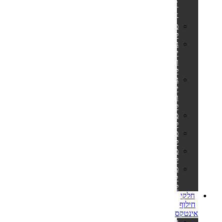
🎊
⭐
מזרונים
למים
גלגלי
ים
ואבובים
לבוגרים
גלגלי
ים
ואבובים
לילדים
מצופים
לילדים
משחקים
לבריכה
משאבות
לניפוח
מזרוני
קמפינג
לאירוח
חלקי
חילוף
אינטקס