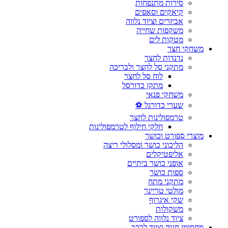
סירות מתנפחות
קיאקים וסאפים
אביזרים וציוד נלווה
משקפות שחייה
מטקות לים
משחקי חצר
נדנדות לחצר
מתקני סל לחצר ולבריכה
לוח סל לחצר
מתקן כדורסל
משחקי פנאי
שערי כדורגל ⚽
טרמפולינות לחצר
חלקי חילוף לטרמפולינות
מוצרי ספורט וכושר
הליכוני כושר ומסלולי ריצה
אליפטיקלים
אופני כושר ביתיים
ספות כושר
מתקני מתח
מולטי טריינר
שקי איגרוף
משקולות
ציוד נלווה לספורט
מחסומי חניה וציוד לרכב