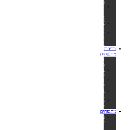
מתנפח
אביזרים
וחלקי
חילוף
שואבים
ורשתות
חומרי
חיטוי
ומתכלים
בריכות
מתנפחות
בריכות
מתנפחות
בריכות
פעילות
בריכות
לפעוטות
בריכות
קשיחות
משאבות
לניפוח
מתנפחים
מתנפחים
למסיבות
ואירועים