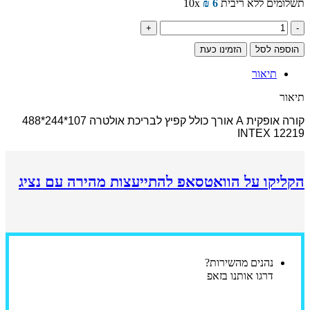
תשלומים ללא ריבית
6
₪
10x
כמות
של
הוספה לסל
הזמינו כעת
קורה
אופקית
תיאור
A
אורך
תיאור
כולל
קפיץ
קורה אופקית A אורך כולל קפיץ לבריכת אולטרה 107*244*488
לבריכת
INTEX 12219
אולטרה
107*244*488
INTEX
12219
הקליקו על הוואטסאפ להתייעצות מהירה עם נציג
נהנים מהשירות?
דרגו אותנו בזאפ