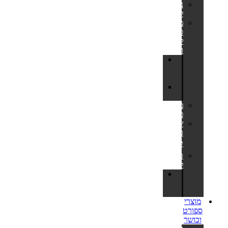
נדנדות
לחצר
מתקני
סל
לחצר
ולבריכה
לוח
סל
לחצר
מתקן
כדורסל
משחקי
פנאי
שערי
כדורגל
⚽
טרמפולינות
לחצר
חלקי
חילוף
לטרמפולינות
מוצרי
ספורט
וכושר