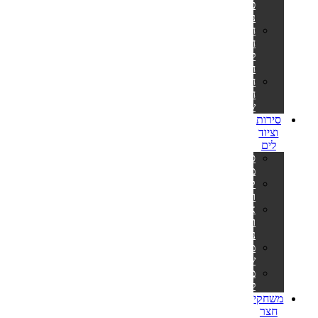
פילטר
נייר
חלקי
חילוף
למשאבות
חול
חלקי
חילוף
שונים
סירות
וציוד
לים
סירות
מתנפחות
קיאקים
וסאפים
אביזרים
וציוד
נלווה
משקפות
שחייה
מטקות
לים
משחקי
חצר