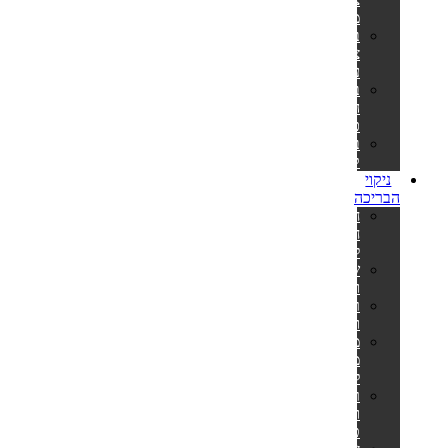
מלבניות
בריכות
צינורות
עגולות
בריכות
הכל
כלול
בריכות
קערה
ניקוי
הבריכה
חומרי
חיטוי
לבריכה
שואבים
וסקימרים
רובוטים
ושואבים
מערכות
מלח
לבריכה
רשתות
ומוטות
טלסקופיים