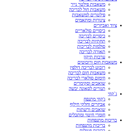
משאבות פילטר נייר
משאבות חול לבריכה
פילטרים למשאבות
צינורות ומתאמים
ציוד ואביזרים
כיסויים סולאריים
כיסויים לבריכה
תחתיות לבריכה
סולמות לבריכות
תאורה לבריכה
ערכות תיקון
משאבות חום ורובוטים
רובוט לבריכה דולפין
משאבות חום לבריכה
חימום סולארי לבריכה
שואבים וסקימרים
תנורים לסאונה יבשה
ג`קוזי
ג'קוזי מתנפח
אביזרים וחלקי חילוף
שואבים ורשתות
חומרי חיטוי ומתכלים
בריכות מתנפחות
בריכות מתנפחות
בריכות פעילות