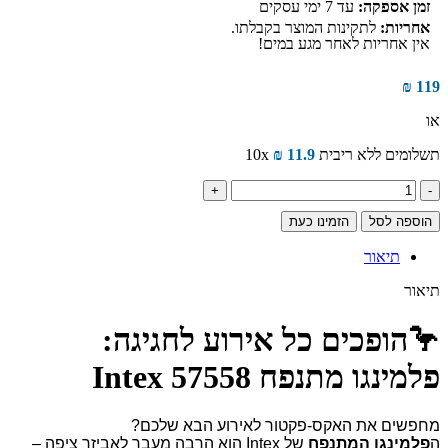
זמן אספקה:
עד 7 ימי עסקים
אחריות:
לתקינות המוצר בקבלתו.
אין אחריות לאחר מגע במים!
₪
119
או
תשלומים ללא ריבית
11.9
₪
10x
כמות
של
הוספה לסל
הזמינו כעת
פלמינגו
מתנפח
תיאור
INTEX
57558
תיאור
🦩הופכים כל אירוע לחגיגה:
פלמינגו מתנפח Intex 57558
מחפשים את האקס-פקטור לאירוע הבא שלכם?
ה
פלמינגו המתנפח
של Intex הוא הרבה מעבר לאביזר ציפה –