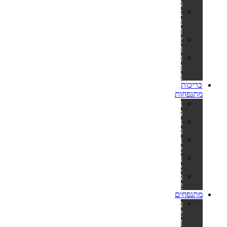
מתנפח
אביזרים
וחלקי
חילוף
שואבים
ורשתות
חומרי
חיטוי
ומתכלים
בריכות
מתנפחות
בריכות
מתנפחות
בריכות
פעילות
בריכות
לפעוטות
בריכות
קשיחות
משאבות
לניפוח
מתנפחים
מתנפחים
למסיבות
ואירועים