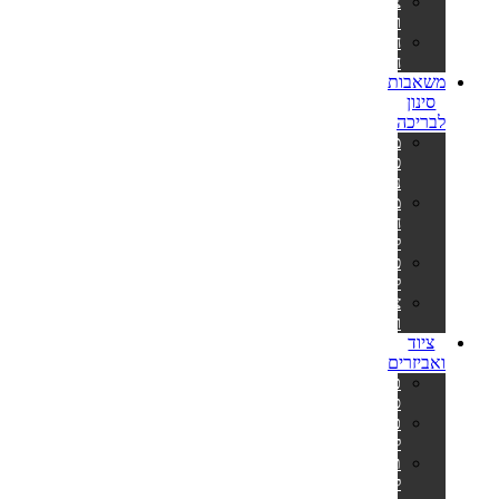
צינורות
ומתאמים
חבילות
חומרים
משאבות
סינון
לבריכה
משאבות
פילטר
נייר
משאבות
חול
לבריכה
פילטרים
למשאבות
צינורות
ומתאמים
ציוד
ואביזרים
כיסויים
סולאריים
כיסויים
לבריכה
תחתיות
לבריכה