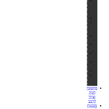
הליכוני
כושר
ומסלולי
ריצה
אליפטיקלים
אופני
כושר
ביתיים
ספות
כושר
מתקני
מתח
מולטי
טריינר
שקי
איגרוף
משקולות
ציוד
נלווה
לספורט
מחסומי
חניה
וציוד
לרכב
מכונות