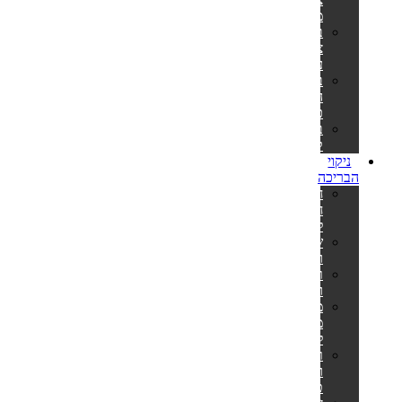
מלבניות
בריכות
צינורות
עגולות
בריכות
הכל
כלול
בריכות
קערה
ניקוי
הבריכה
חומרי
חיטוי
לבריכה
שואבים
וסקימרים
רובוטים
ושואבים
מערכות
מלח
לבריכה
רשתות
ומוטות
טלסקופיים