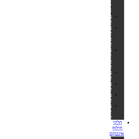
🎊
⭐
מזרונים
למים
גלגלי
ים
ואבובים
לבוגרים
גלגלי
ים
ואבובים
לילדים
מצופים
לילדים
משחקים
לבריכה
משאבות
לניפוח
מזרוני
קמפינג
לאירוח
חלקי
חילוף
אינטקס