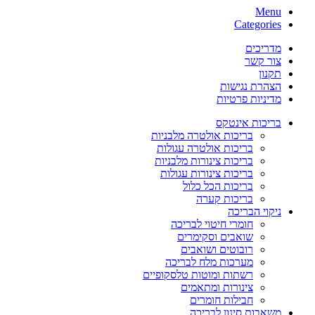
Menu
Categories
מדריכים
צור קשר
תקנון
הצהרת נגישות
מדיניות פרטיות
בריכות אינטקס
בריכות אולטרה מלבניות
בריכות אולטרה עגולות
בריכות צינורות מלבניות
בריכות צינורות עגולות
בריכות הכל כלול
בריכות קערה
ניקוי הבריכה
חומרי חיטוי לבריכה
שואבים וסקימרים
רובוטים ושואבים
מערכות מלח לבריכה
רשתות ומוטות טלסקופיים
צינורות ומתאמים
חבילות חומרים
משאבות סינון לבריכה