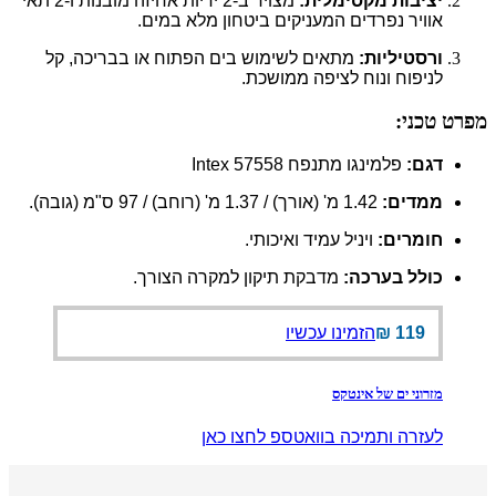
יציבות מקסימלית:
מצויד ב-2 ידיות אחיזה מובנות ו-2 תאי
אוויר נפרדים המעניקים ביטחון מלא במים.
ורסטיליות:
מתאים לשימוש בים הפתוח או בבריכה, קל
לניפוח ונוח לציפה ממושכת.
מפרט טכני:
דגם:
פלמינגו מתנפח Intex 57558
ממדים:
1.42 מ' (אורך) / 1.37 מ' (רוחב) / 97 ס"מ (גובה).
חומרים:
ויניל עמיד ואיכותי.
כולל בערכה:
מדבקת תיקון למקרה הצורך.
119
₪
הזמינו עכשיו
מזרוני ים של אינטקס
לעזרה ותמיכה בוואטספ לחצו כאן