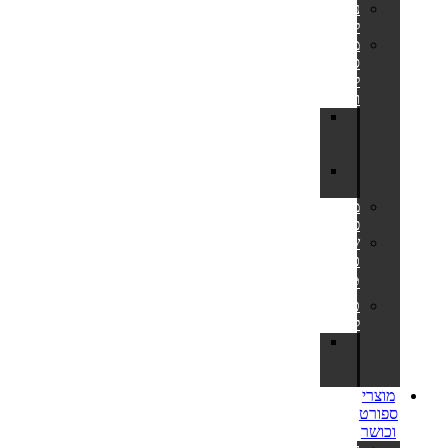
נדנדות
לחצר
מתקני
סל
לחצר
ולבריכה
לוח
סל
לחצר
מתקן
כדורסל
משחקי
פנאי
שערי
כדורגל
⚽
טרמפולינות
לחצר
חלקי
חילוף
לטרמפולינות
מוצרי
ספורט
וכושר