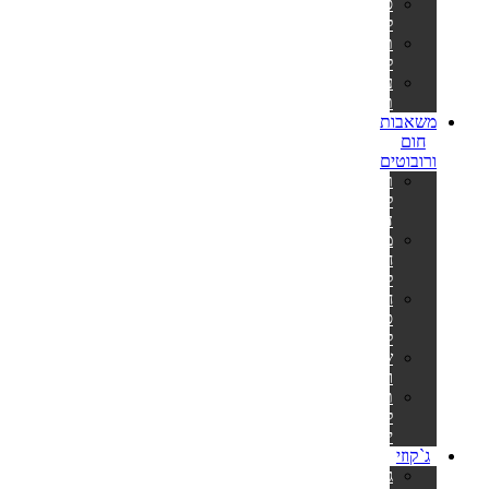
סולמות
לבריכות
תאורה
לבריכה
ערכות
תיקון
משאבות
חום
ורובוטים
רובוט
לבריכה
דולפין
משאבות
חום
לבריכה
חימום
סולארי
לבריכה
שואבים
וסקימרים
תנורים
לסאונה
יבשה
ג`קוזי
ג'קוזי