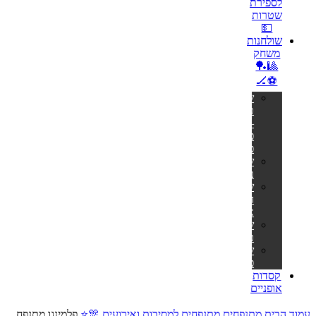
לספירת
שטרות
💵
שולחנות
משחק
🎱🏓
⚽🏒
שולחנות
טניס
–
פינג
פונג
שולחנות
ביליארד
שולחנות
הוקי
אוויר
שולחנות
כדורגל
שולחנות
פוקר
קסדות
אופניים
עמוד הבית
מתנפחים
מתנפחים למסיבות ואירועים 🎊⭐
פלמינגו מתנפח