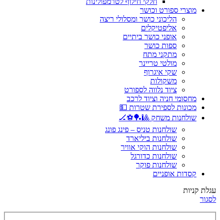
חלקי חילוף לטרמפולינות
מוצרי ספורט וכושר
הליכוני כושר ומסלולי ריצה
אליפטיקלים
אופני כושר ביתיים
ספות כושר
מתקני מתח
מולטי טריינר
שקי איגרוף
משקולות
ציוד נלווה לספורט
מחסומי חניה וציוד לרכב
מכונות לספירת שטרות 💵
שולחנות משחק 🎱🏓⚽🏒
שולחנות טניס – פינג פונג
שולחנות ביליארד
שולחנות הוקי אוויר
שולחנות כדורגל
שולחנות פוקר
קסדות אופניים
עגלת קניות
לסגור