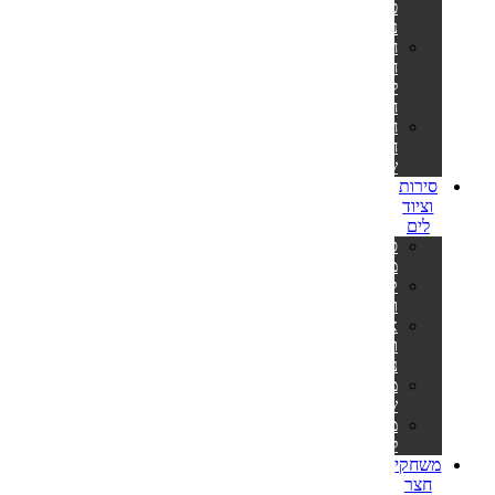
פילטר
נייר
חלקי
חילוף
למשאבות
חול
חלקי
חילוף
שונים
סירות
וציוד
לים
סירות
מתנפחות
קיאקים
וסאפים
אביזרים
וציוד
נלווה
משקפות
שחייה
מטקות
לים
משחקי
חצר