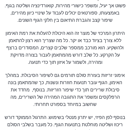
פשוט אך יעיל, ומשפר כישורי מהירות, קואורדינציה ושליטה בגוף.
באמצעותו, ספורטאים יכולים לעבוד על שינויי כיוון מהירים,
שיפור קצב והגברת התיאום בין חלקי הגוף השונים.
היתרון המרכזי של מוצר זה הוא היכולת להעלות את רמת האימון
ללא צורך בציוד כבד או יקר. כל מה שצריך הוא רצון להתאמן
ולהשקיע. הוא מורכב ממספר שלבים קצרים, המסודרים ברצף
על הקרקע. כל שלב דורש מהמתאמן לעבור בצורה מדויקת
ומהירה, ולשמור על איזון תוך כדי תנועה.
אימוני זריזות בעזרת סולם תורמים גם לשיפור הסיבולת. במהלך
האימון, הגוף עובר תנועות חוזרות ונשנות, כך שהמתאמן בונה
סיבולת שרירים תוך כדי שיפור הזריזות. בנוסף, מחדד את
הרפלקסים ומשפר את התגובה המהירה של השרירים, מה
שחשוב במיוחד בספורט תחרותי.
בנוסף לפן הפיזי, יש יתרון מנטלי בשימוש. התרגול הממוקד דורש
ריכוז ושליטה מוחלטת בתנועות הגוף. כל מעבר בשלבי הסולם