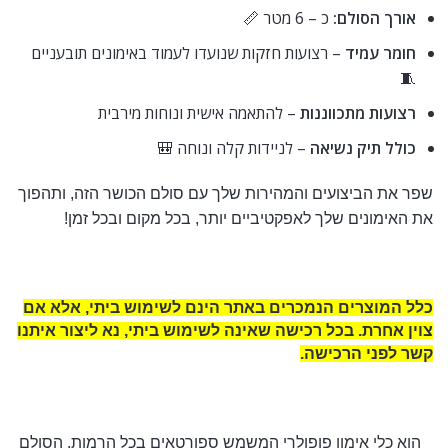
אורך הסולם:
כ – 6 מטר 📏
חומר עמיד
– רצועות חזקות שנועדו לעמוד באימונים תובעניים
🧵
רצועות מתכווננות
– להתאמה אישית ונוחות מירבית
כולל תיק נשיאה
– לניידות קלה ונוחה 🎒
שפר את הביצועים והמהירות שלך עם סולם הכושר הזה, ותהפוך
את האימונים שלך לאפקטיביים יותר, בכל מקום ובכל זמן!
כלל המוצרים הנמכרים באתר הינם לשימוש ביתי, אלא אם
צוין אחרת. בכל רכישה שאינה לשימוש ביתי, נא ליצור איתנו
קשר לפני הרכישה
.
הוא
כלי אימון
פופולרי המשמש ספורטאים בכל הרמות. הסולם