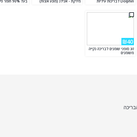
Dolphin לבריכות עיליות
מירקת - אנילג (מונע אצות)
בעל 90% חומר פעיל לבריכה
₪40
זוג סופגי שומנים לבריכה נקייה
משומנים
בריכה