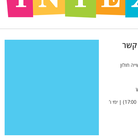
 קשר
א’ -ה’ 9:00-15:00 (בקיץ עד 17:00) | ימי ו’