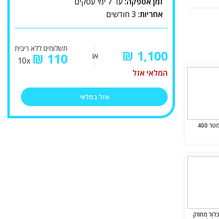
זמן אספקה:
עד 7 ימי עסקים
אחריות:
3 חודשים
תשלומים ללא ריבית
₪
או
110
₪
10x
המלאי אזל
אזל במלאי
כיסוי סולארי 8X4 מטר 400
 כלור מחוזק