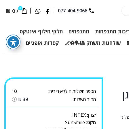
0
₪
0
/
077-404-9066
יכות מתנפחות
מתנפחים
חלקי חילוף אינטקס
שולחנות משחק 🎱🏓⚽🏒
קסדות אופניים
מספר תשלומים ללא ריבית:
10
מחיר משלוח:
39
₪
יצרן:
INTEX
ל מי
מקט:
SunSmile