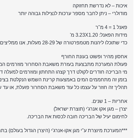
איכות – לא נדרשת תחזוקה
מודולרי – ניתן לחבר מספר ערכות לנצילות גבוהה יותר
פאנל 1 = 4 מ"ר
מידות הפאנל: 3.23X1.20 מ'
כדי שתוכלו ליהנות מטמפרטורה של 28-29 מעלות, אנו ממליצים לרכוש כמות פאנלים זהה במ"ר לגודל הבריכה.
אחסון מהיר ופשוט בעונת החורף
פעולת המערכת מתבצעת בעזרת משאבת הסחרור מוזרמים המי
מי הבריכה חודרים לקולט דרך קצהו התחתון ומוזרמים למעלה ד
בזמן זה מתחממים המים באמצעות קרינת השמש הנקלטת בצינור
תהליך זה חוזר על עצמו כל עוד משאבת הסחרור פועלת, או עד 
אחריות – 1 שנים.
יצרן – מגן אקו אנרג'י (תוצרת ישראל)
לחימום יעיל של הבריכה חובה לכסות את הבריכה.
***המערכת מיוצרת ע"י מגן אקו-אנרג'י (היצרן הגדול בעולם) בתח