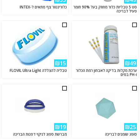
סט 5 טבליות כלור מחוזק בעל 90% חומר
כלורינטור צף מתאים ל-INTEX
פעיל לבריכה
₪15
₪49
ערכת מקלות בדיקה לאבחון רמת הכלור
טבליה להצללה FLOVIL Ultra Light
ו-PH במים
₪19
₪25
סופג שומנים לבריכה
מברשת ספוג לניקוי דפנות הבריכה