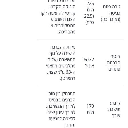
ועד למרכז פתח
225
גובה פתח
היניקה הקדמי.
מ"מ
כניסה
קריטי להתאמה לקו
(22.5
(מהבריכה)
הצנרת שמגיע
ס"מ)
מהסקימרים או
מהבריכה.
מידת ההברגה
הישירה על גוף
קוטר
G2 ¼
המשאבה (עליה
הברגות
אינץ'
מתלבשים מתאמי
פתחים
ה-63 מ"מ שצוינו
במפרט).
המרחק בין חורי
הברגים בבסיס
קיבוע
170
לאורך המשאבה,
תושבת:
מ"מ
לצורך עיגון יציב
אורך
לרצפה למניעת
תזוזה.