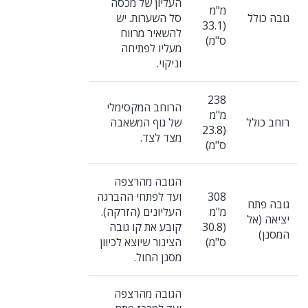
העליון של מכסה
מ"מ
גובה כולל
סל השערות. יש
(33.1
להשאיר מרווח
ס"מ)
מעליו לפתיחה
וניקוי.
238
הרוחב המקסימלי
מ"מ
רוחב כולל
של גוף המשאבה
(23.8
מצד לצד.
ס"מ)
הגובה מהרצפה
308
ועד לפתחי ההברגה
גובה פתח
מ"מ
העליונים (הזרקה).
יציאה (אל
(30.8
קובע את קו גובה
המסנן)
ס"מ)
הצינור שיוצא לכיוון
מסנן החול.
הגובה מהרצפה