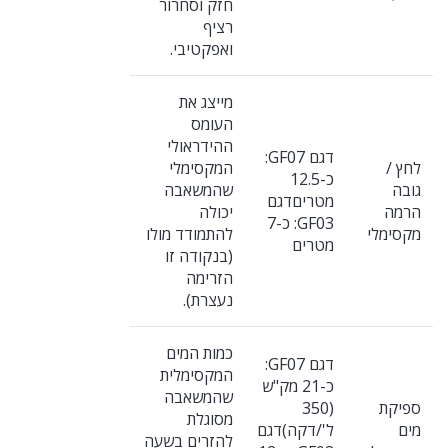
חזק וסחרור
רציף
ואפקטיבי.
מייצג את
העומס
ההידראולי
דגם GF07:
לחץ /
המקסימלי
כ-12.5
גובה
שהמשאבה
מטריםדגם
הרמה
יכולה
GF03: כ-7
מקסימלי
להתמודד מולו
מטרים
(בנקודה זו
הזרימה
נעצרת).
כמות המים
דגם GF07:
המקסימלית
כ-21 מק"ש
שהמשאבה
ספיקת
(350
מסוגלת
מים
ל'/דקה)דגם
להזרים בשעה