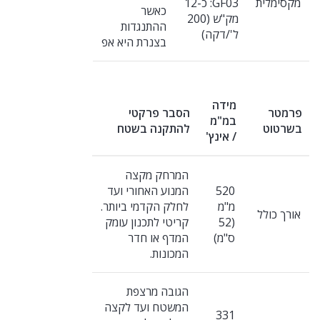
מקסימלית
GF03: כ-12
כאשר
מק"ש (200
ההתנגדות
ל'/דקה)
בצנרת היא אפ
מידה
פרמטר
הסבר פרקטי
במ"מ
בשרטוט
להתקנה בשטח
/ אינץ'
המרחק מקצה
520
המנוע האחורי ועד
מ"מ
לחלק הקדמי ביותר.
אורך כולל
(52
קריטי לתכנון עומק
ס"מ)
המדף או חדר
המכונות.
הגובה מרצפת
המשטח ועד לקצה
331