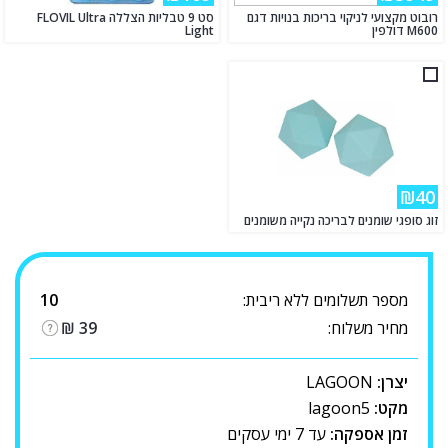
רובוט מקצועי לניקוי בריכות בנויות דגם
סט 9 טבליות הצללה FLOVIL Ultra
M600 דולפין
Light
₪40
זוג סופגי שומנים לבריכה נקייה משומנים
מספר תשלומים ללא ריבית:
10
מחיר משלוח:
39
₪
יצרן:
LAGOON
מקט:
lagoon5
זמן אספקה:
עד 7 ימי עסקים