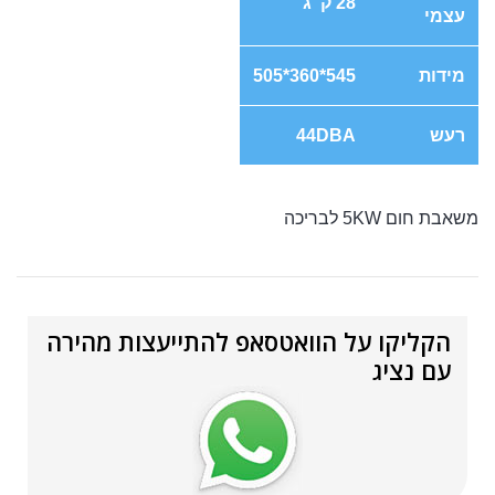
28 ק"ג
עצמי
מידות
545*360*505
רעש
44DBA
משאבת חום 5KW לבריכה
הקליקו על הוואטסאפ להתייעצות מהירה
עם נציג