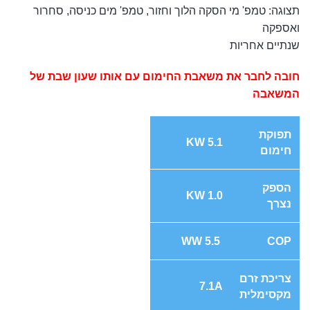
תצוגה: טמפ' מי הסקה הלוך וחזור, טמפ' מים כניסה, סחרור
ואספקה
שנתיים אחריות
חובה לחבר את משאבת החימום עם אותו שעון שבת של
המשאבה
תפוקת
5.1 KW
חימום
הספק
1.0 KW
נצרך
WW 5.5
COP
צריכת זרם
7.1A
מקסימלית