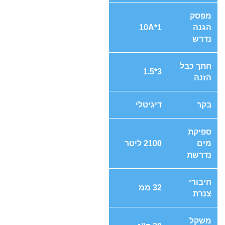
מפסק
הגנה
10A*1
נדרש
חתך כבל
3*1.5
הזנה
בקר
דיגיטלי
ספיקת
מים
2100 ליטר
נדרשת
חיבורי
32 ממ
צנרת
משקל