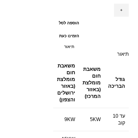
משאבת
חום
16KW
הוספה לסל
לבריכה
הזמינו כעת
עילית
LAGOON*שנתיים
תיאור
אחריות
תיאור
משאבת
משאבת
חום
חום
גודל
מומלצת
מומלצת
הבריכה
(באזור
(באזור
ירושלים
המרכז)
והצפון)
עד 10
9KW
5KW
קוב