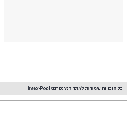
קנייה באתר זה מאובטחת PCI
כל הזכויות שמורות לאתר האינטרנט Intex-Pool
השאירו פרטים ונחזור אליכם!