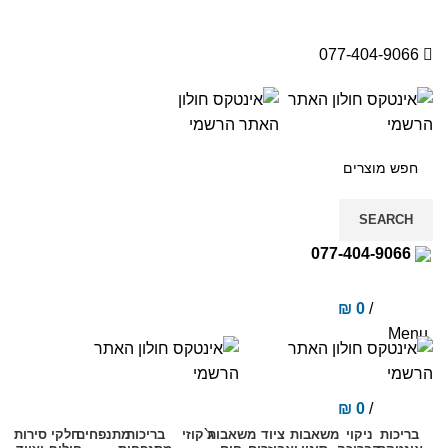
077-404-9066
SEARCH
077-404-9066
₪
0
/
items
0
Menu
₪
0
/
items
0
בריכות
ניקוי
משאבות
ציוד
משאבות
ג`קוזי
בריכות
מתנפחים
חלקי
סירות