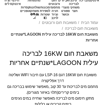
אינטקס
הבריכה
סינון
ואביזרים
חום
מתנפחות
חילוף
וציוד
לבריכה
ורובוטים
אינטקס
לים
משחקי
מוצרי
מחסומי
מכונות
שולחנות
קסדות
חצר
ספורט
חניה
לספירת
משחק
אופניים
וכושר
וציוד
שטרות
🎱🏓⚽
לרכב
💵
🏒
עמוד הבית
משאבות חום ורובוטים
משאבות חום לבריכה
משאבת חום 16KW לבריכה עילית LAGOON*שנתיים
אחריות
משאבת חום 16KW לבריכה
עילית LAGOON*שנתיים אחריות
משאבת חום 16KW דגם LSP-16 עם חיבור WIFI ושליטה
דרך אפליקציה
מחמם מים לבריכות עד 30 קוב ,מאפשר שימוש בבריכה גם
בימים קרירים(תלוי באיזור מגורים).
מתקן חימום מים לבריכה מאפשר שחייה במים נעימים
בימים קרירים או בלילות.