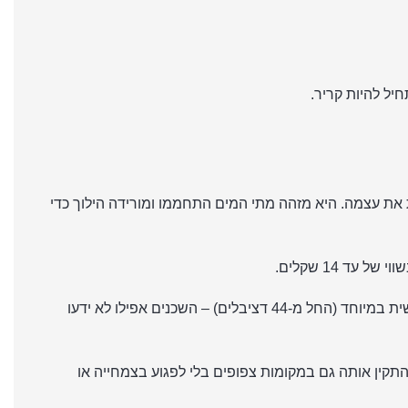
יל להיות קריר.
שעובדות בשיטת "הכל או כלום", ה-KT21 יודעת לווסת את עצמה. היא מזהה מתי המים התחממו ומורידה הילוך כדי
המשאבה הזו לא נשמעת כמו טרקטור. בזכות טכנולוגיית האינוורטר והמאוורר העילי, היא עובדת בצורה חרישית במיוחד (החל מ-44 דציבלים) – השכנים אפילו לא ידעו
תקין אותה גם במקומות צפופים בלי לפגוע בצמחייה או