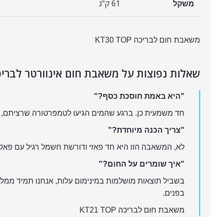
61 ק"ג
משקל
משאבת חום לבריכה KT30 TOP
שאלות נפוצות על משאבת חום אינוורטר לבריכה 21KW (כי אנחנו יודעים מה תשא
"היא באמת חוסכת כסף?"
חד משמעית כן. ברגע שהמים הגיעו לטמפרטורה שרציתם, המשאבה עוברת לעבוד ב-30% או 50% כוח. היא לא "שור
"צריך הכנה מיוחדת?"
לא, המשאבה הזו היא חד פאזי ודורשת חשמל רגיל עם פאק
"איך שומרים על החום?"
בשביל תוצאות מושלמות במינימום עלות, אנחנו תמיד ממ
בפנים.
משאבת חום לבריכה KT21 TOP