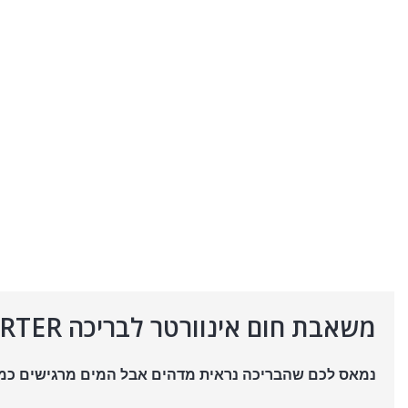
משאבת חום אינוורטר לבריכה 21KW KT21 TOP FULL INVERTER – כוח אדיר לבריכות גדולות
נמאס לכם שהבריכה נראית מדהים אבל המים מרגישים כמ