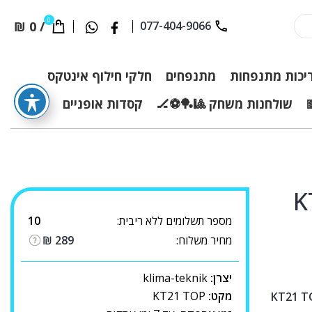
0
₪
0
/
077-404-9066
יכות מתנפחות
מתנפחים
חלקי חילוף אינטקס
שולחנות משחק 🎱🏓⚽🏒
קסדות אופניים
KT21
מספר תשלומים ללא ריבית:
10
מחיר משלוח:
289
₪
יצרן:
klima-teknik
מקט:
KT21 TOP
צת" שתהפוך את הבריכה שלכם לספא פרטי: KT21 TOP