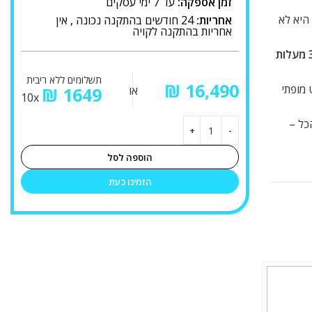
זמן אספקה:
עד 7 ימי עסקים
יש לכם בריכה גדולה של עד 45 קוב? הגעתם למקום הנכון. ה-KT21 היא לא
אחריות:
24 חודשים בהתקנה נכונה , אין
אחריות בהתקנה לקויה
תשלומים ללא ריבית
₪
 בשקט מופתי
או
1649
₪
10x
כל –
הוספה לסל
הזמינו כעת