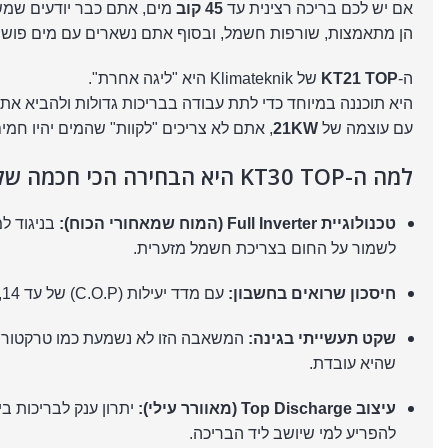
אם יש לכם בריכה רצינית עד
45 קוב
מים, אתם כבר יודעים שמש
הן מתאמצות, שורפות חשמל, ובסוף אתם נשארים עם מים פושר
ה-
KT21 TOP
של Klimateknik היא "ליגה אחרת".
היא תוכננה במיוחד כדי לתת עבודה בבריכות גדולות ולהביא 
עם עוצמה של
21KW
, אתם לא צריכים "לקוות" שהמים יהיו חמ
למה ה-KT30 TOP היא הבחירה הכי חכמה שלכם?
טכנולוגיית Full Inverter (המוח שמאחורי הכוח):
לשמור על החום בצריכת חשמל מזערית.
חיסכון שרואים בחשבון:
עם מדד יעילות (C.O.P) של עד 14, על כל שקל שאתם משלמים לחברת החשמל, אתם מקבלים חימום בשווי של עד 14 שקלים.
שקט תעשייתי בגינה:
שהיא עובדת.
עיצוב Top Discharge (מאוורר עילי):
יתרון ענק לבריכות ב
להפריע למי שיושב ליד הבריכה.