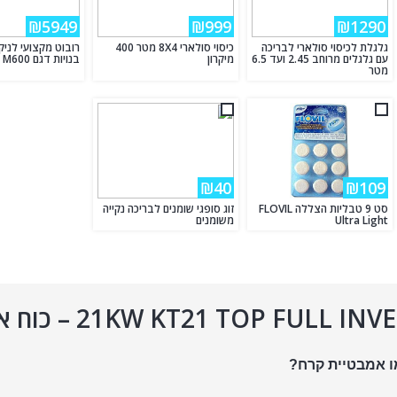
₪5949
₪999
₪1290
גלגלת לכיסוי סולארי לבריכה
כיסוי סולארי 8X4 מטר 400
רובוט מקצועי לניקו
עם גלגלים מרוחב 2.45 ועד 6.5
מיקרון
בנויות דגם M600 דולפין
מטר
₪40
₪109
סט 9 טבליות הצללה FLOVIL
זוג סופגי שומנים לבריכה נקייה
Ultra Light
משומנים
ו אמבטיית קרח?