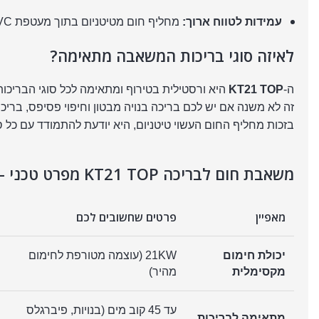
עמידות לטווח ארוך:
מחליף חום מטיטניום בתוך מעטפת PVC מבטיח שהמשאבה תעבוד שנים בלי קורוזיה, גם אם אתם משתמשים במלח או בכלור.
לאיזה סוגי בריכות המשאבה מתאימה?
ה-
KT21 TOP
היא ורסטילית בטירוף ומתאימה לכל סוגי הבריכות הקיימו
זה לא משנה אם יש לכם בריכה בנויה מבטון וחיפוי פסיפס, בריכת פיברגלס, או בריכת אינטקס (INTEX) ג
בזכות מחליף החום העשוי טיטניום, היא יודעת להתמודד עם כל ס
משאבת חום לבריכה KT21 TOP מפרט טכני – ״מה יש מתחת למכסה מנוע?״
מאפיין
פרטים שחשובים לכם
יכולת חימום
21KW (עוצמה מטורפת לחימום
מקסימלית
מהיר)
עד 45 קוב מים (בנויות, פיברגלס
מתאימה לבריכות