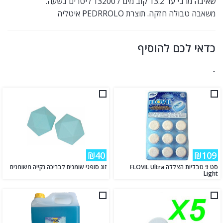
שאיבה מרבי עד 13.2 קוב מים / 13200 ליטרים בשעה.
משאבה טבולה חזקה. תוצרת PEDRROLO איטליה
כדאי לכם להוסיף
-
₪40
₪109
סט 9 טבליות הצללה FLOVIL Ultra
זוג סופגי שומנים לבריכה נקייה משומנים
Light