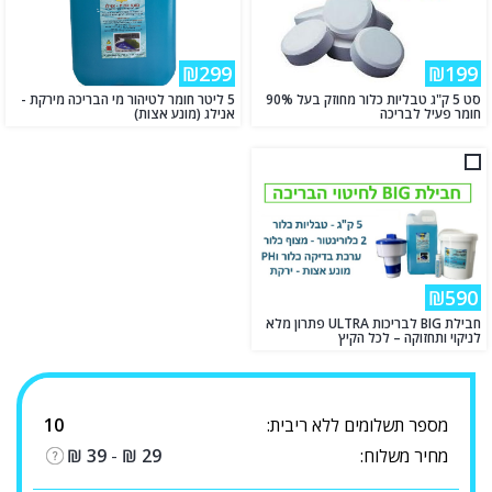
₪299
₪199
סט 5 ק"ג טבליות כלור מחוזק בעל 90%
5 ליטר חומר לטיהור מי הבריכה מירקת -
חומר פעיל לבריכה
אנילג (מונע אצות)
₪590
חבילת BIG לבריכות ULTRA פתרון מלא
לניקוי ותחזוקה – לכל הקיץ
מספר תשלומים ללא ריבית:
10
מחיר משלוח:
29
₪
-
39
₪