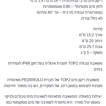
ריקון מים מרבי מהתחתית – 14 מ"מ / 1.4 ס"מ
לחץ מים מקסימלי – 0.80 אטמוספרות
טמפרטורת עבודה מרבית – עד 40° צלזיוס
לא כולל צנרת.
מידות
אורך 15.2 ס"מ
רוחב 20 ס"מ
גובה 25.7 ס"מ
משקל – 5 ק"ג
משאבה טבולה TOP2 תוצרת איטליה בעל תקן IP68 לעמידות
במים
משאבת ריקון
מים TOP2 של חברת PEDRROLO מאיטליה
מצוינת לשימוש במגוון רחב של תפקידים, ויש בה מספר יתרונות:
יעילות בפעולה: המשאבה מתאימה לשאיבת מים טבולים ו
לניקוי
באופן יעיל ומהיר. היא מיועדת לשאיבה של מים ממקומות כמו