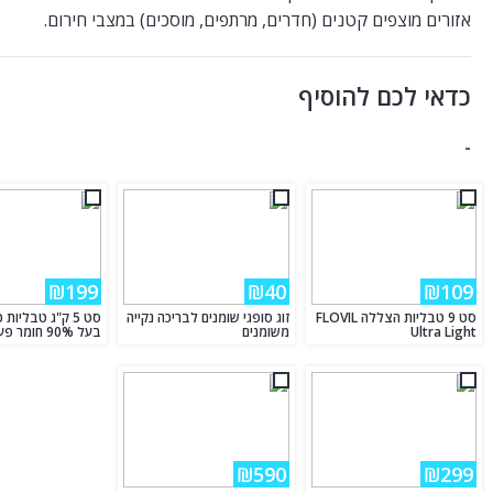
אזורים מוצפים קטנים (חדרים, מרתפים, מוסכים) במצבי חירום.
כדאי לכם להוסיף
-
₪199
₪40
₪109
סט 9 טבליות הצללה FLOVIL
זוג סופגי שומנים לבריכה נקייה
סט 5 ק"ג טבליות
Ultra Light
משומנים
בעל 90% חומר פעיל לבריכה
₪590
₪299