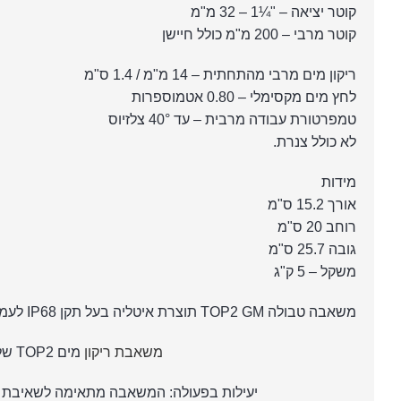
קוטר יציאה – "¼1 – 32 מ"מ
קוטר מרבי – 200 מ"מ כולל חיישן
ריקון מים מרבי מהתחתית – 14 מ"מ / 1.4 ס"מ
לחץ מים מקסימלי – 0.80 אטמוספרות
טמפרטורת עבודה מרבית – עד 40° צלזיוס
לא כולל צנרת.
מידות
אורך 15.2 ס"מ
רוחב 20 ס"מ
גובה 25.7 ס"מ
משקל – 5 ק"ג
משאבה טבולה TOP2 GM תוצרת איטליה בעל תקן IP68 לעמידות במים
משאבת ריקון
מים TOP2 של חברת PEDRROLO מאיטליה מצוינת לשימוש במגוון רחב של תפקידים, ויש בה מספר יתרונות:
יעילות בפעולה: המשאבה מתאימה לשאיבת מ