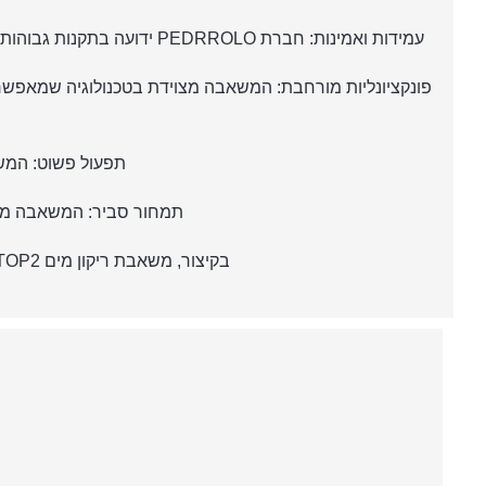
עמידות ואמינות: חברת PEDRROLO ידועה בתקנות גבוהות ובביצועים אמינים של מוצריה. המשאבה עשויה מחומרים איכותיים ומוצרת בתקנים נוספים שמבטיחים את עמידותה ושימושיותה.
פונקציונליות מורחבת: המשאבה מצוידת בטכנולוגיה שמאפשר
תפעול פשוט: המשא
תמחור סביר: המשאבה מספק
בקיצור, משאבת ריקון מים TOP2 של PEDRROLO היא בחירה מצוינת לשימושים שונים בשל יתרונותיה ביעילות, אמינות ופונקציונליות.