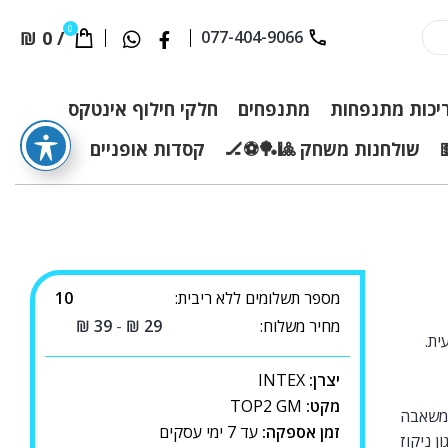
0
₪
0
/
077-404-9066
יכות מתנפחות
מתנפחים
חלקי חילוף אינטקס
שולחנות משחק 🎱🏓⚽🏒
קסדות אופניים
מספר תשלומים ללא ריבית:
10
מחיר משלוח:
29
₪
-
39
₪
עית.
יצרן:
INTEX
מקט:
TOP2 GM
 משאבה
זמן אספקה:
עד 7 ימי עסקים
 ניקוז