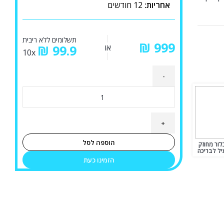
אחריות:
12 חודשים
תשלומים ללא ריבית
₪
או
99.9
₪
10x
כמות
של
משאבה
טבולה
TOP2
הוספה לסל
 כלור מחוזק
GM
הזמינו כעת