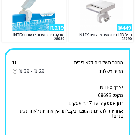
₪219
₪449
מפל LED מים מואר צבעונית INTEX
מזרקה מים מוארת צבעונית INTEX
28089
28090
מספר תשלומים ללא ריבית:
10
מחיר משלוח:
29
₪
-
39
₪
יצרן:
INTEX
מקט:
68693
זמן אספקה:
עד 7 ימי עסקים
אחריות:
לתקינות המוצר בקבלתו. אין אחריות לאחר מגע
במים!