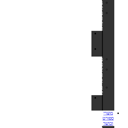
נדנדות
לחצר
מתקני
סל
לחצר
ולבריכה
לוח
סל
לחצר
מתקן
כדורסל
משחקי
פנאי
שערי
כדורגל
⚽
טרמפולינות
לחצר
חלקי
חילוף
לטרמפולינות
מוצרי
ספורט
וכושר