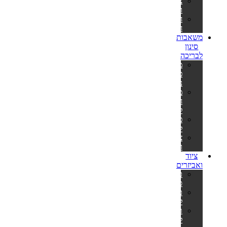
צינורות
ומתאמים
חבילות
חומרים
משאבות
סינון
לבריכה
משאבות
פילטר
נייר
משאבות
חול
לבריכה
פילטרים
למשאבות
צינורות
ומתאמים
ציוד
ואביזרים
כיסויים
סולאריים
כיסויים
לבריכה
תחתיות
לבריכה