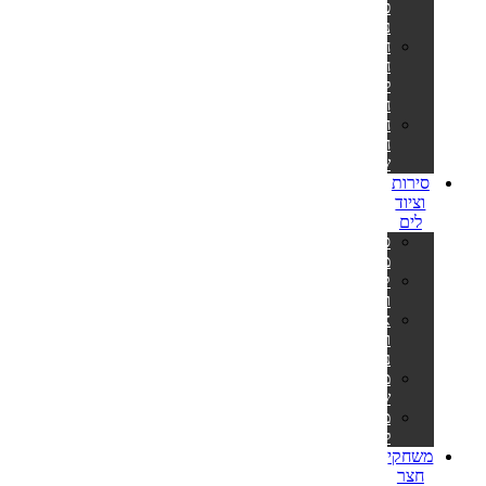
פילטר
נייר
חלקי
חילוף
למשאבות
חול
חלקי
חילוף
שונים
סירות
וציוד
לים
סירות
מתנפחות
קיאקים
וסאפים
אביזרים
וציוד
נלווה
משקפות
שחייה
מטקות
לים
משחקי
חצר