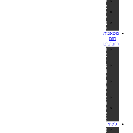
סולמות
לבריכות
תאורה
לבריכה
ערכות
תיקון
משאבות
חום
ורובוטים
רובוט
לבריכה
דולפין
משאבות
חום
לבריכה
חימום
סולארי
לבריכה
שואבים
וסקימרים
תנורים
לסאונה
יבשה
ג`קוזי
ג'קוזי