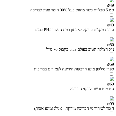
₪49
סט 5 טבליות כלור מחוזק בעל 90% חומר פעיל לבריכה
₪49
ערכת מקלות בדיקה לאבחון רמת הכלור ו-PH במים
₪50
נוזל הצללה הטוב בעולם blue בקבוק 70 מ"ל
₪59
ספרי סילקון מונע הדבקות היריעה לעמודים בבריכות
₪69
סט מוט ורשת לניקוי הבריכה
₪99
חומר לטיהור מי הבריכה מירקת - אנילג (מונע אצות)