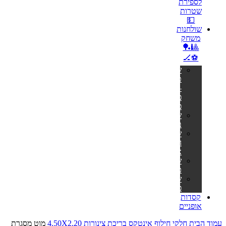
לספירת
שטרות
💵
שולחנות
משחק
🎱🏓
⚽🏒
שולחנות
טניס
–
פינג
פונג
שולחנות
ביליארד
שולחנות
הוקי
אוויר
שולחנות
כדורגל
שולחנות
פוקר
קסדות
אופניים
עמוד הבית
חלקי חילוף אינטקס
בריכת צינורות 4.50X2.20
מוט מסגרת