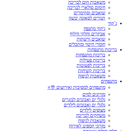
משאבות חום לבריכה
חימום סולארי לבריכה
שואבים וסקימרים
תנורים לסאונה יבשה
ג`קוזי
ג'קוזי מתנפח
אביזרים וחלקי חילוף
שואבים ורשתות
חומרי חיטוי ומתכלים
בריכות מתנפחות
בריכות מתנפחות
בריכות פעילות
בריכות לפעוטות
בריכות קשיחות
משאבות לניפוח
מתנפחים
מתנפחים למסיבות ואירועים 🎊⭐
מזרונים למים
גלגלי ים ואבובים לבוגרים
גלגלי ים ואבובים לילדים
מצופים לילדים
משחקים לבריכה
משאבות לניפוח
מזרוני קמפינג לאירוח