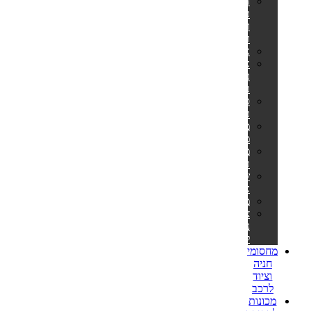
הליכוני
כושר
ומסלולי
ריצה
אליפטיקלים
אופני
כושר
ביתיים
ספות
כושר
מתקני
מתח
מולטי
טריינר
שקי
איגרוף
משקולות
ציוד
נלווה
לספורט
מחסומי
חניה
וציוד
לרכב
מכונות