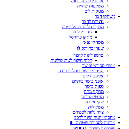
אביזרים וציוד נלווה
משקפות שחייה
מטקות לים
משחקי חצר
נדנדות לחצר
מתקני סל לחצר ולבריכה
לוח סל לחצר
מתקן כדורסל
משחקי פנאי
שערי כדורגל ⚽
טרמפולינות לחצר
חלקי חילוף לטרמפולינות
מוצרי ספורט וכושר
הליכוני כושר ומסלולי ריצה
אליפטיקלים
אופני כושר ביתיים
ספות כושר
מתקני מתח
מולטי טריינר
שקי איגרוף
משקולות
ציוד נלווה לספורט
מחסומי חניה וציוד לרכב
מכונות לספירת שטרות 💵
שולחנות משחק 🎱🏓⚽🏒