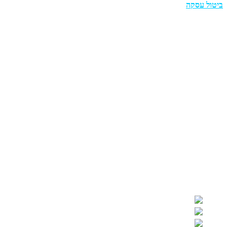
ביטול עסקה
מוצרים
בריכות אולטרה מלבניות
בריכות צינורות מלבניות
בריכות אולטרה עגולות
חומרי חיטוי לבריכה
רובוטים ושואבים
בריכות מתנפחות
בריכות פעילות
מתנפחים למסיבות ואירועים 🎊⭐
משחקים לבריכה
כיסויים לבריכה
שעות פתיחה ויצירת קשר
רחוב האורגים 21 , אזור תעשייה חולון
077-404-9066
WhatsApp: 058-