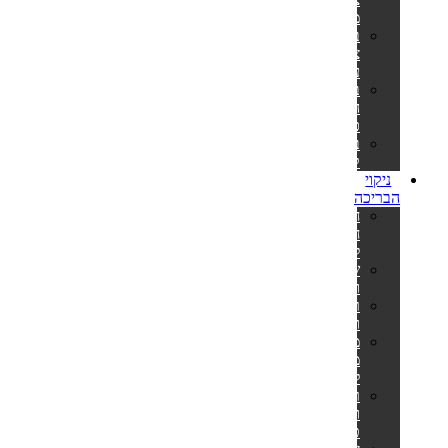
מלבניות
בריכות
צינורות
עגולות
בריכות
הכל
כלול
בריכות
קערה
ניקוי
הבריכה
חומרי
חיטוי
לבריכה
שואבים
וסקימרים
רובוטים
ושואבים
מערכות
מלח
לבריכה
רשתות
ומוטות
טלסקופיים