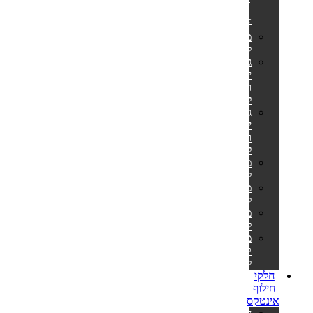
🎊
⭐
מזרונים
למים
גלגלי
ים
ואבובים
לבוגרים
גלגלי
ים
ואבובים
לילדים
מצופים
לילדים
משחקים
לבריכה
משאבות
לניפוח
מזרוני
קמפינג
לאירוח
חלקי
חילוף
אינטקס