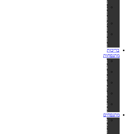
מתנפח
אביזרים
וחלקי
חילוף
שואבים
ורשתות
חומרי
חיטוי
ומתכלים
בריכות
מתנפחות
בריכות
מתנפחות
בריכות
פעילות
בריכות
לפעוטות
בריכות
קשיחות
משאבות
לניפוח
מתנפחים
מתנפחים
למסיבות
ואירועים