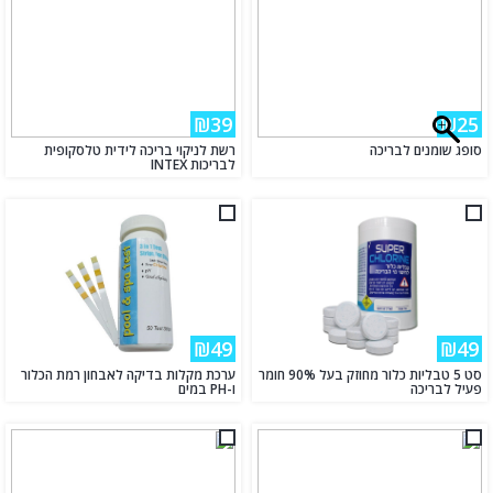
₪39
₪25
סופג שומנים לבריכה
רשת לניקוי בריכה לידית טלסקופית
לבריכות INTEX
₪49
₪49
סט 5 טבליות כלור מחוזק בעל 90% חומר
ערכת מקלות בדיקה לאבחון רמת הכלור
פעיל לבריכה
ו-PH במים