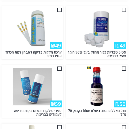
₪49
₪49
סט 5 טבליות כלור מחוזק בעל 90% חומר
ערכת מקלות בדיקה לאבחון רמת הכלור
פעיל לבריכה
ו-PH במים
₪59
₪50
נוזל הצללה הטוב בעולם blue בקבוק 70
ספרי סילקון מונע הדבקות היריעה
מ"ל
לעמודים בבריכות