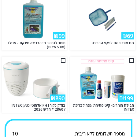
₪99
₪69
סט מוט ורשת לניקוי הבריכה
חומר לטיהור מי הבריכה מירקת - אנילג
(מונע אצות)
₪890
₪199
חבילת חומרים- קיט פתיחת עונה לבריכת
בודק כלור ו PH אלחוטי נטען INTEX
INTEX
28607 * חדש 2026
מספר תשלומים ללא ריבית:
10