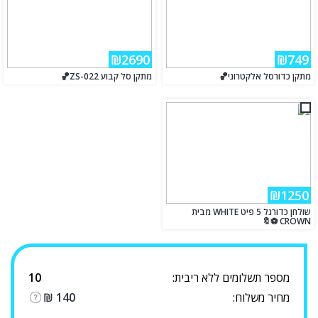
₪2690
₪749
מתקן כדורסל אלקטרוני🏀
מתקן סל קבוע ZS-022🏀
₪1250
שולחן כדורגל 5 פיט WHITE מבית
CROWN ⚽🔖
מספר תשלומים ללא ריבית:
10
מחיר משלוח:
140
₪