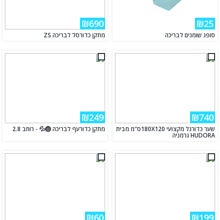
₪690
₪25
סופג שומנים לבריכה
מתקן כדורסל לבריכה ZS
₪249
₪740
שער כדורגל מקצועי 180X120ס"מ מבית
מתקן כדורעף לבריכה 🏐💦 - רוחב 2.8
HUDORA גרמניה
₪60
₪199