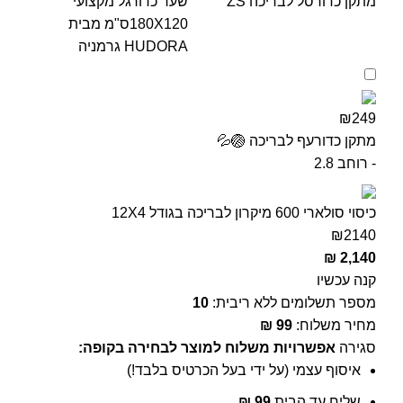
מתקן כדורסל לבריכה ZS
שער כדורגל מקצועי
180X120ס"מ מבית
HUDORA גרמניה
₪249
מתקן כדורעף לבריכה 🏐💦
- רוחב 2.8
כיסוי סולארי 600 מיקרון לבריכה בגודל 12X4
₪
2140
₪
2,140
קנה עכשיו
מספר תשלומים ללא ריבית:
10
מחיר משלוח:
99
₪
סגירה
אפשרויות משלוח למוצר לבחירה בקופה:
איסוף עצמי (על ידי בעל הכרטיס בלבד!)
שליח עד הבית
99
₪