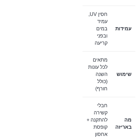
חסין UV,
עמיד
עמידות
במים
ובפני
קריעה
מתאים
לכל עונות
שימוש
השנה
(כולל
חורף)
חבלי
קשירה
מה
להתקנה +
באריזה
קופסת
אחסון