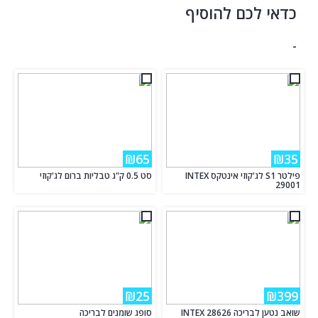
כדאי לכם להוסיף
-
₪65
₪35
פילטר S1 לג'קוזי אינטקס INTEX
סט 0.5 ק"ג טבליות ברום לג'קוזי
29001
₪25
₪399
שואב נטען לבריכה INTEX 28626
סופג שומנים לבריכה