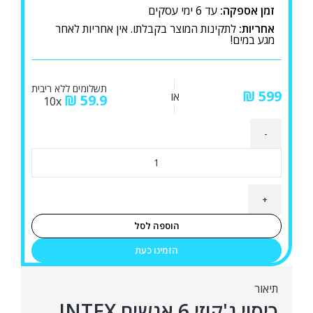
זמן אספקה:
עד 6 ימי עסקים
אחריות:
לתקינות המוצר בקבלתו. אין אחריות לאחר
מגע במים!
תשלומים ללא ריבית
₪
או
₪
59.9
10x
כמות
של
כיסוי
ג'קוזי
6
הוספה לסל
אנשים
הזמינו כעת
INTEX
12107W
תיאור
כיסוי ג'קוזי 6 אנשים INTEX