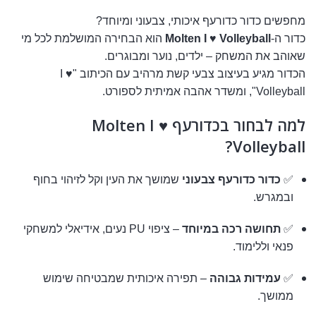
מחפשים כדור כדורעף איכותי, צבעוני ומיוחד?
כדור ה-
Molten I ♥ Volleyball
הוא הבחירה המושלמת לכל מי
שאוהב את המשחק – ילדים, נוער ומבוגרים.
הכדור מגיע בעיצוב צבעי קשת מרהיב עם הכיתוב "I ♥
Volleyball", ומשדר אהבה אמיתית לספורט.
למה לבחור בכדורעף Molten I ♥
Volleyball?
✅
כדור כדורעף צבעוני
שמושך את העין וקל לזיהוי בחוף
ובמגרש.
✅
תחושה רכה במיוחד
– ציפוי PU נעים, אידיאלי למשחקי
פנאי וללימוד.
✅
עמידות גבוהה
– תפירה איכותית שמבטיחה שימוש
ממושך.