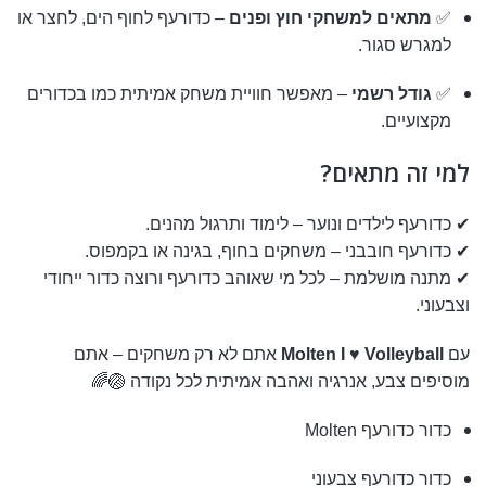
✅
מתאים למשחקי חוץ ופנים
– כדורעף לחוף הים, לחצר או
למגרש סגור.
✅
גודל רשמי
– מאפשר חוויית משחק אמיתית כמו בכדורים
מקצועיים.
למי זה מתאים?
✔ כדורעף לילדים ונוער – לימוד ותרגול מהנים.
✔ כדורעף חובבני – משחקים בחוף, בגינה או בקמפוס.
✔ מתנה מושלמת – לכל מי שאוהב כדורעף ורוצה כדור ייחודי
וצבעוני.
עם
Molten I ♥ Volleyball
אתם לא רק משחקים – אתם
מוסיפים צבע, אנרגיה ואהבה אמיתית לכל נקודה 🏐🌈
כדור
כדורעף
Molten
כדור כדורעף צבעוני