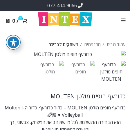
077-404-9066
0
₪
0
/
עמוד הבית
מתנפחים
משחקים לבריכה
כדורעף חופים מולטן MOLTEN
כדורעף חופים מולטן MOLTEN – כדור כדורעף. כדור ה-Molten I
♥ Volleyball 🏐🌈
הוא הבחירה המושלמת לכל מי שאוהב את המשחק. צבעוני, רך
ומושלם למשחקי חוץ ופנאי.