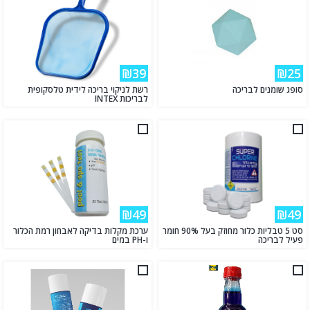
₪39
₪25
סופג שומנים לבריכה
רשת לניקוי בריכה לידית טלסקופית
לבריכות INTEX
₪49
₪49
סט 5 טבליות כלור מחוזק בעל 90% חומר
ערכת מקלות בדיקה לאבחון רמת הכלור
פעיל לבריכה
ו-PH במים