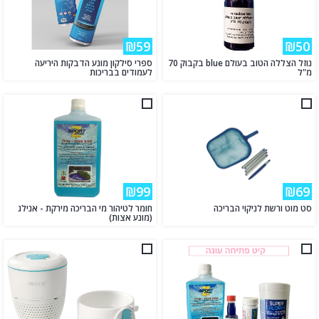
₪59
₪50
נוזל הצללה הטוב בעולם blue בקבוק 70
ספרי סילקון מונע הדבקות היריעה
מ"ל
לעמודים בבריכות
₪99
₪69
סט מוט ורשת לניקוי הבריכה
חומר לטיהור מי הבריכה מירקת - אנילג
(מונע אצות)