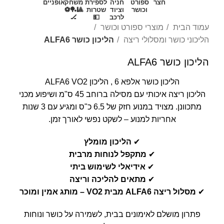
חצר
ספורט
חניה
לספירת
משחק
אופניים
וכושר
וציוד
שטרות
🎱🏓⚽
לרכב
💵
🏒
עמוד הבית
מוצרי ספורט וכושר
הליכוני כושר ומסלולי ריצה
הליכון כושר ALFA6
הליכון כושר ALFA6
הליכון כושר אלפא 6 , הליכון ALFA6 VO2
הליכון ריצה איכותי עם מסילה ברוחב 45 ס"מ ושיפוע מכני
מתכוונן. מצויד במנוע חזק של 6.5 כ"ס ומגיע עם 3 שנות
אחריות למנוע – לשקט נפשי לאורך זמן.
✔
הליכון מומלץ
✔
מתקפל לנוחות מרבית
✔
אידיאלי לשימוש ביתי
✔
מתאים להליכה וריצה
✔
מסלול ריצה ALFA6 מבית VO2 – מותג אמין ומוכר
פתרון מושלם לאימונים בבית, לשמירה על כושר ונוחות