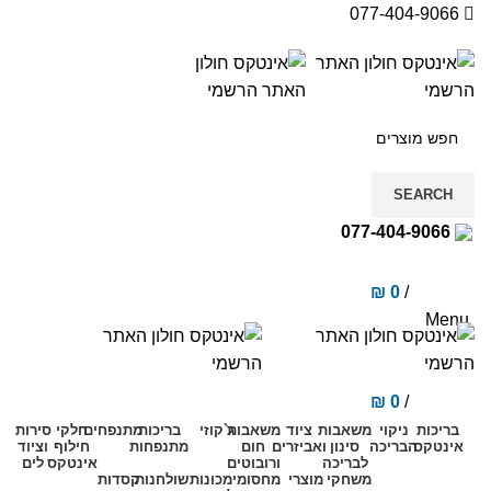
077-404-9066
SEARCH
077-404-9066
₪
0
/
items
0
Menu
₪
0
/
items
0
בריכות
ניקוי
משאבות
ציוד
משאבות
ג`קוזי
בריכות
מתנפחים
חלקי
סירות
אינטקס
הבריכה
סינון
ואביזרים
חום
מתנפחות
חילוף
וציוד
לבריכה
ורובוטים
אינטקס
לים
משחקי
מוצרי
מחסומי
מכונות
שולחנות
קסדות