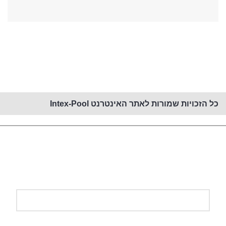
קנייה באתר זה מאובטחת PCI
כל הזכויות שמורות לאתר האינטרנט Intex-Pool
השאירו פרטים ונחזור אליכם!