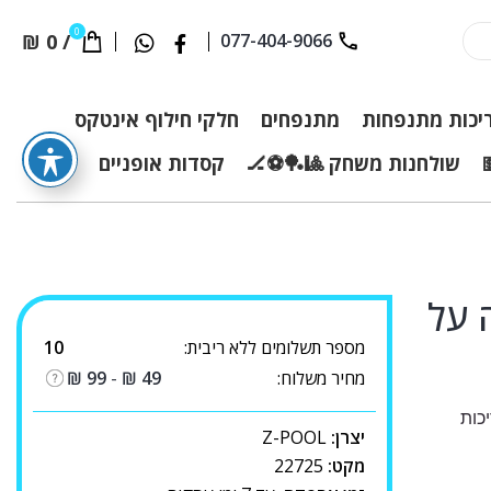
0
₪
0
/
077-404-9066
יכות מתנפחות
מתנפחים
חלקי חילוף אינטקס
שולחנות משחק 🎱🏓⚽🏒
קסדות אופניים
 על
מספר תשלומים ללא ריבית:
10
מחיר משלוח:
49
₪
-
99
₪
כות
יצרן:
Z-POOL
מקט:
22725