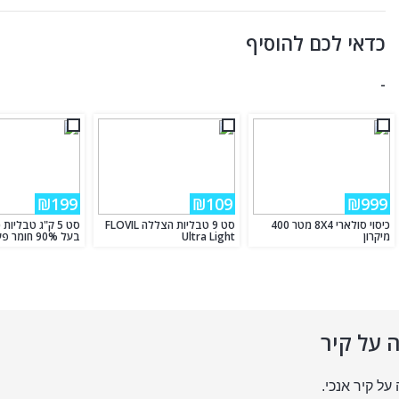
כדאי לכם להוסיף
-
₪199
₪109
₪999
כיסוי סולארי 8X4 מטר 400
סט 9 טבליות הצללה FLOVIL
סט 5 ק"ג טבליות
מיקרון
Ultra Light
בעל 90% חומר פעיל לבריכה
 על קיר
על קיר אנכי.