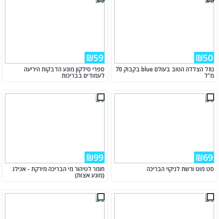
₪59
₪50
נוזל הצללה הטוב בעולם blue בקבוק 70
ספרי סילקון מונע הדבקות היריעה
מ"ל
לעמודים בבריכות
₪99
₪69
סט מוט ורשת לניקוי הבריכה
חומר לטיהור מי הבריכה מירקת - אנילג
(מונע אצות)