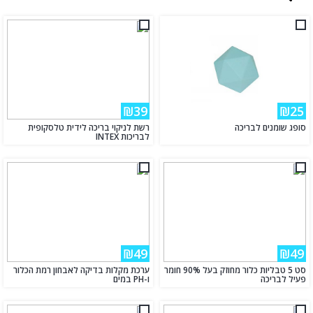
₪39
₪25
סופג שומנים לבריכה
רשת לניקוי בריכה לידית טלסקופית
לבריכות INTEX
₪49
₪49
סט 5 טבליות כלור מחוזק בעל 90% חומר
ערכת מקלות בדיקה לאבחון רמת הכלור
פעיל לבריכה
ו-PH במים