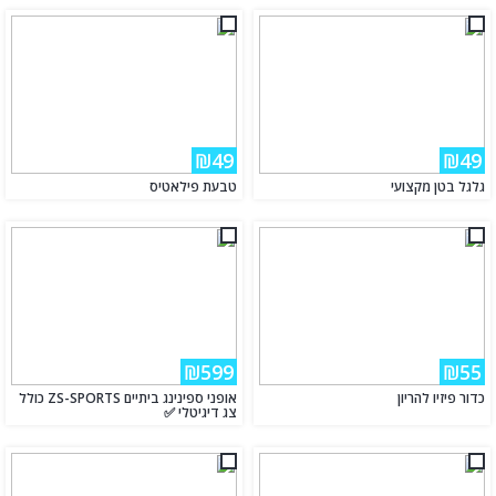
₪49
₪49
גלגל בטן מקצועי
טבעת פילאטיס
₪599
₪55
כדור פיזיו להריון
אופני ספינינג ביתיים ZS-SPORTS כולל
צג דיגיטלי ✅