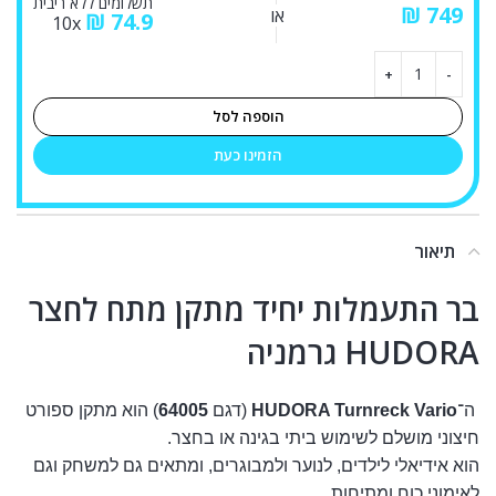
תשלומים ללא ריבית
₪
או
₪
74.9
10x
הוספה לסל
הזמינו כעת
תיאור
בר התעמלות יחיד מתקן מתח לחצר
HUDORA גרמניה
ה־
HUDORA Turnreck Vario
(דגם
64005
) הוא מתקן ספורט
חיצוני מושלם לשימוש ביתי בגינה או בחצר.
הוא אידיאלי לילדים, לנוער ולמבוגרים, ומתאים גם למשחק וגם
לאימוני כוח ומתיחות.