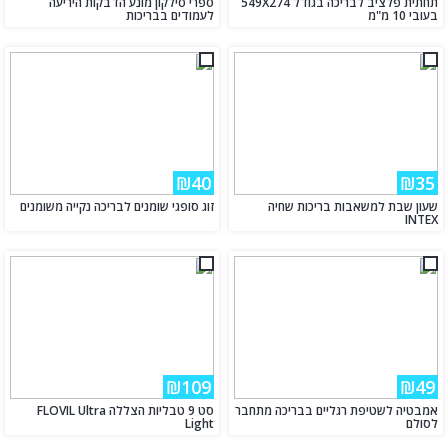
תחתית פלציב לבריכה בגודל 549X274
ספרי סילקון מונע הדבקות היריעה
בעובי 10 מ"מ
לעמודים בבריכות
₪40
₪35
שעון שבת למשאבות בריכות שחיה
זוג סופגי שומנים לבריכה נקייה משומנים
INTEX
₪109
₪49
אמבטיה לשטיפת רגליים בבריכה מתחבר
סט 9 טבליות הצללה FLOVIL Ultra
לסולם
Light