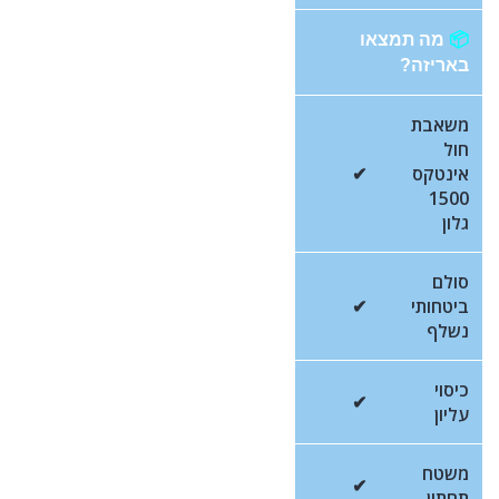
📦
מה תמצאו
באריזה?
משאבת
חול
אינטקס
✔
1500
גלון
סולם
ביטחותי
✔
נשלף
כיסוי
✔
עליון
משטח
✔
תחתון