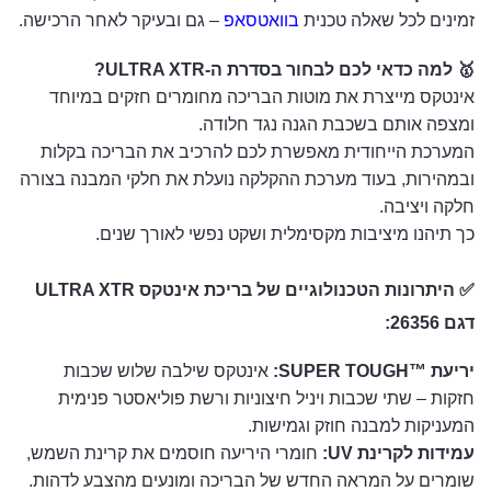
זמינים לכל שאלה טכנית
בוואטסאפ
– גם ובעיקר לאחר הרכישה.
🥇 למה כדאי לכם לבחור בסדרת ה-ULTRA XTR?
אינטקס מייצרת את מוטות הבריכה מחומרים חזקים במיוחד
ומצפה אותם בשכבת הגנה נגד חלודה.
המערכת הייחודית מאפשרת לכם להרכיב את הבריכה בקלות
ובמהירות, בעוד מערכת ההקלקה נועלת את חלקי המבנה בצורה
חלקה ויציבה.
כך תיהנו מיציבות מקסימלית ושקט נפשי לאורך שנים.
✅
היתרונות הטכנולוגיים של בריכת אינטקס ULTRA XTR
דגם 26356:
יריעת ™SUPER TOUGH:
אינטקס שילבה שלוש שכבות
חזקות – שתי שכבות ויניל חיצוניות ורשת פוליאסטר פנימית
המעניקות למבנה חוזק וגמישות.
עמידות לקרינת UV:
חומרי היריעה חוסמים את קרינת השמש,
שומרים על המראה החדש של הבריכה ומונעים מהצבע לדהות.