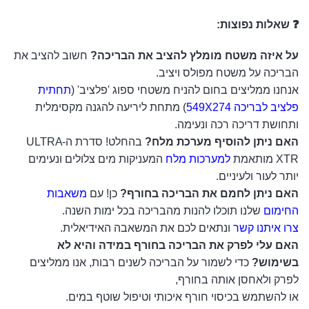
❓ שאלות נפוצות:
על איזה משטח מומלץ להציב את הבריכה?
חשוב להציב את
הבריכה על משטח מפולס ויציב.
אנחנו ממליצים בחום להניח משטחי ספוג 'פלציב' (
תחתית
פלציב לבריכה 549X274
) מתחת ליריעה להגנה מקסימלית
ותחושת דריכה רכה ונעימה.
האם ניתן להוסיף מערכת מלח?
בהחלט! סדרת ה-ULTRA
XTR מותאמת
למערכות מלח
המעניקות מים צלולים ונעימים
יותר לעור ולעיניים.
האם ניתן לחמם את הבריכה בחורף?
כן! עם
משאבות
החימום
שלנו תוכלו להנות מהבריכה בכל ימות השנה.
צרו איתנו קשר
ונתאים לכם את המשאבה האידיאלית.
האם עלי לפרק את הבריכה בחורף במידה והיא לא
בשימוש?
כדי לשמור על הבריכה לשנים רבות, אנו ממליצים
לפרק ולאחסן אותה בחורף,
או להשתמש בכיסוי חורף איכותי וטיפול שוטף במים.