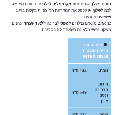
סולם נשלף – בטיחות מקסימלית לילדים:
הסולם מאפשר
לכם לשלוף או לקפל את המדרגות החיצוניות בקלות ברגע
שיוצאים מהמים.
כך אתם מונעים מילדים
לטפס
לבריכה
ללא השגחה
ונהנים
משקט נפשי מלא גם כשאתם לא בסביבה.
⚙️
מפרט טכני
בריכת אולטרה
INTEX 26356
גובה:
132 ס"מ
מידות
הבריכה
549 ס"מ
(נטו)
אורך
רוחב
274 ס"מ