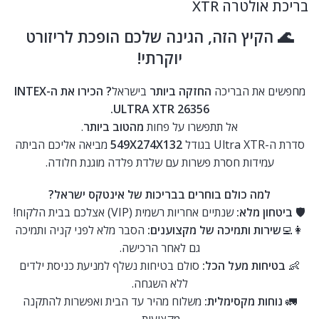
בריכת אולטרה XTR
🌊 הקיץ הזה, הגינה שלכם הופכת לריזורט
יוקרתי!
מחפשים את הבריכה
החזקה ביותר
בישראל
? הכירו את ה-INTEX
ULTRA XTR 26356.
אל תתפשרו על פחות
מהטוב ביותר
.
סדרת ה-Ultra XTR בגודל
549X274X132
מביאה אליכם הביתה
עמידות חסרת פשרות עם שלדת פלדה מוגנת חלודה.
למה כולם בוחרים בבריכות של אינטקס ישראל?
🛡️
ביטחון מלא:
שנתיים אחריות רשמית (VIP) אצלכם בבית הלקוח!
👩‍💻
שירות ותמיכה של מקצוענים:
הסבר מלא לפני קניה ותמיכה
גם לאחר הרכישה.
👶
בטיחות מעל הכל:
סולם בטיחות נשלף למניעת כניסת ילדים
ללא השגחה.
🚛
נוחות מקסימלית:
משלוח מהיר עד הבית ואפשרות להתקנה