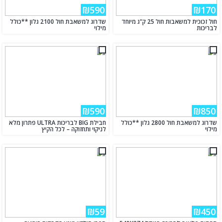
₪590
₪170
חול זכוכית למשאבות חול 25 ק"ג מיוחד
שדרוג למשאבת חול 2100 גלון **כולל
לבריכות
מילוי
₪590
₪850
שדרוג למשאבת חול 2800 גלון **כולל
חבילת BIG לבריכות ULTRA פתרון מלא
מילוי
לניקוי ותחזוקה – לכל הקיץ
₪59
₪450