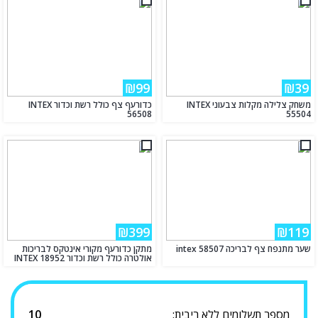
₪99
₪39
משחק צלילה מקלות צבעוני INTEX
כדורעף צף כולל רשת וכדור INTEX
56508
55504
₪399
₪119
שער מתנפח צף לבריכה intex 58507
מתקן כדורעף מקורי אינטקס לבריכות
אולטרה כולל רשת וכדור INTEX 18952
מספר תשלומים ללא ריבית:
10