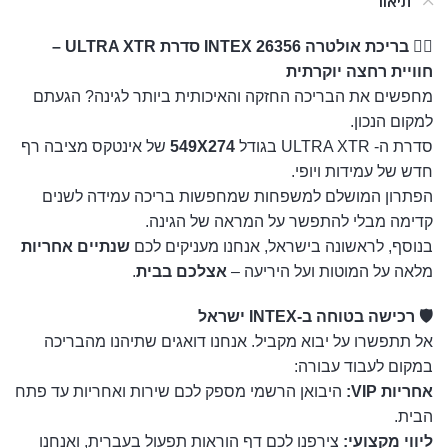
תיאור
🏊‍♂️ בריכת אולטרה INTEX 26356 סדרת ULTRA XTR –
חוויית רחצה יוקרתית
מחפשים את הבריכה החזקה והאיכותית ביותר לגינה? הגעתם
למקום הנכון.
סדרת ה- ULTRA XTR בגודל
549X274
של אינטקס מציבה רף
חדש של עמידות ויופי.
הפתרון המושלם למשפחות שמחפשות בריכה עמידה לשנים
קדימה מבלי להתפשר על המראה של הגינה.
בנוסף, לראשונה בישראל, אנחנו מעניקים לכם
שנתיים אחריות
מלאה על המוטות ועל היריעה –
אצלכם בבית
.
🛡️ רכישה בטוחה ב-INTEX ישראל
אל תתפשרו על יבוא מקביל. אנחנו דואגים שתיהנו מהבריכה
במקום לעבוד עבורה:
אחריות VIP:
היבואן הרשמי מספק לכם שירות ואחריות עד פתח
הבית.
ליווי מקצועי:
צירפנו לכם דף הוראות תפעול בעברית, ואנחנו