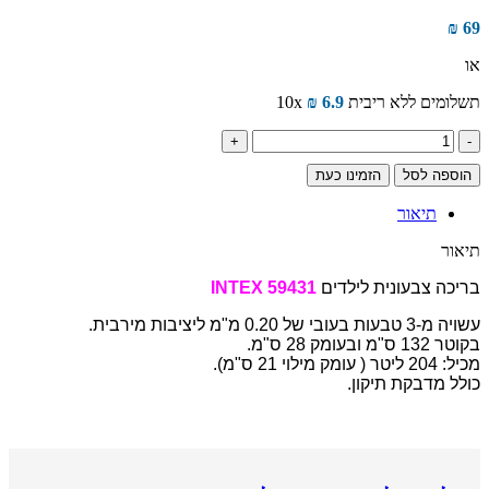
₪
69
או
תשלומים ללא ריבית
6.9
₪
10x
כמות
של
הוספה לסל
הזמינו כעת
בריכה
צבעונית
תיאור
3
קומות
תיאור
INTEX
59431
בריכה צבעונית לילדים
INTEX 59431
132X28
עשויה מ-3 טבעות בעובי של 0.20 מ"מ ליציבות מירבית.
בקוטר 132 ס"מ ובעומק 28 ס"מ.
מכיל: 204 ליטר ( עומק מילוי 21 ס"מ).
כולל מדבקת תיקון.