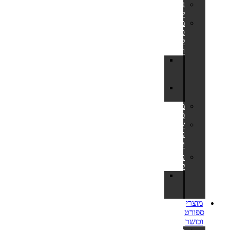
נדנדות
לחצר
מתקני
סל
לחצר
ולבריכה
לוח
סל
לחצר
מתקן
כדורסל
משחקי
פנאי
שערי
כדורגל
⚽
טרמפולינות
לחצר
חלקי
חילוף
לטרמפולינות
מוצרי
ספורט
וכושר