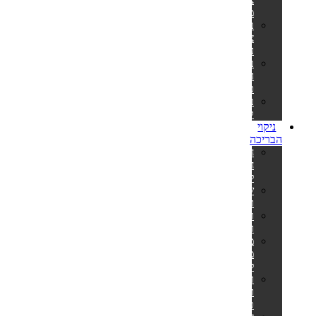
מלבניות
בריכות
צינורות
עגולות
בריכות
הכל
כלול
בריכות
קערה
ניקוי
הבריכה
חומרי
חיטוי
לבריכה
שואבים
וסקימרים
רובוטים
ושואבים
מערכות
מלח
לבריכה
רשתות
ומוטות
טלסקופיים