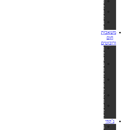
סולמות
לבריכות
תאורה
לבריכה
ערכות
תיקון
משאבות
חום
ורובוטים
רובוט
לבריכה
דולפין
משאבות
חום
לבריכה
חימום
סולארי
לבריכה
שואבים
וסקימרים
תנורים
לסאונה
יבשה
ג`קוזי
ג'קוזי