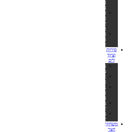
פילטר
נייר
חלקי
חילוף
למשאבות
חול
חלקי
חילוף
שונים
סירות
וציוד
לים
סירות
מתנפחות
קיאקים
וסאפים
אביזרים
וציוד
נלווה
משקפות
שחייה
מטקות
לים
משחקי
חצר