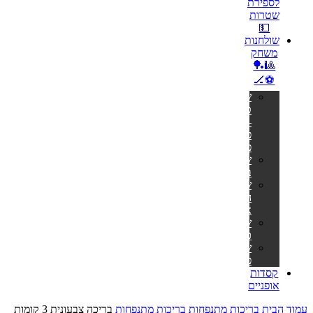
לספירת
שטרות
💵
שולחנות
משחק
🎱🏓
⚽🏒
שולחנות
טניס
–
פינג
פונג
שולחנות
ביליארד
שולחנות
הוקי
אוויר
שולחנות
כדורגל
שולחנות
פוקר
קסדות
אופניים
עמוד הבית
בריכות מתנפחות
בריכות מתנפחות
בריכה צבעונית 3 קומות