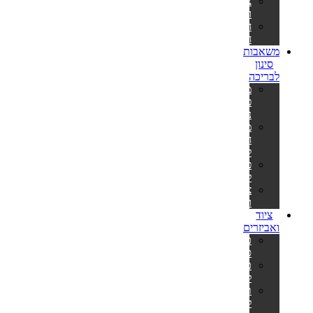
צינורות
ומתאמים
חבילות
חומרים
משאבות
סינון
לבריכה
משאבות
פילטר
נייר
משאבות
חול
לבריכה
פילטרים
למשאבות
צינורות
ומתאמים
ציוד
ואביזרים
כיסויים
סולאריים
כיסויים
לבריכה
תחתיות
לבריכה