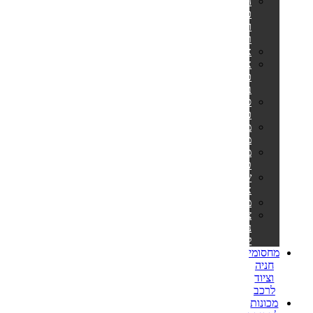
הליכוני
כושר
ומסלולי
ריצה
אליפטיקלים
אופני
כושר
ביתיים
ספות
כושר
מתקני
מתח
מולטי
טריינר
שקי
איגרוף
משקולות
ציוד
נלווה
לספורט
מחסומי
חניה
וציוד
לרכב
מכונות