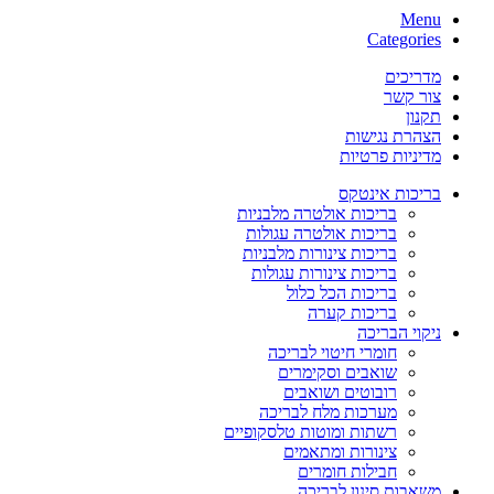
Menu
Categories
מדריכים
צור קשר
תקנון
הצהרת נגישות
מדיניות פרטיות
בריכות אינטקס
בריכות אולטרה מלבניות
בריכות אולטרה עגולות
בריכות צינורות מלבניות
בריכות צינורות עגולות
בריכות הכל כלול
בריכות קערה
ניקוי הבריכה
חומרי חיטוי לבריכה
שואבים וסקימרים
רובוטים ושואבים
מערכות מלח לבריכה
רשתות ומוטות טלסקופיים
צינורות ומתאמים
חבילות חומרים
משאבות סינון לבריכה