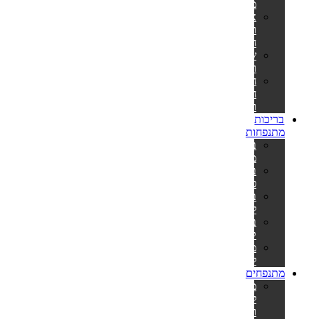
מתנפח
אביזרים
וחלקי
חילוף
שואבים
ורשתות
חומרי
חיטוי
ומתכלים
בריכות
מתנפחות
בריכות
מתנפחות
בריכות
פעילות
בריכות
לפעוטות
בריכות
קשיחות
משאבות
לניפוח
מתנפחים
מתנפחים
למסיבות
ואירועים