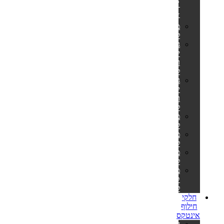
🎊
⭐
מזרונים
למים
גלגלי
ים
ואבובים
לבוגרים
גלגלי
ים
ואבובים
לילדים
מצופים
לילדים
משחקים
לבריכה
משאבות
לניפוח
מזרוני
קמפינג
לאירוח
חלקי
חילוף
אינטקס