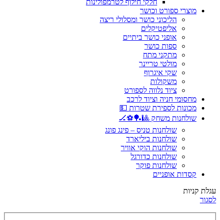
חלקי חילוף לטרמפולינות
מוצרי ספורט וכושר
הליכוני כושר ומסלולי ריצה
אליפטיקלים
אופני כושר ביתיים
ספות כושר
מתקני מתח
מולטי טריינר
שקי איגרוף
משקולות
ציוד נלווה לספורט
מחסומי חניה וציוד לרכב
מכונות לספירת שטרות 💵
שולחנות משחק 🎱🏓⚽🏒
שולחנות טניס – פינג פונג
שולחנות ביליארד
שולחנות הוקי אוויר
שולחנות כדורגל
שולחנות פוקר
קסדות אופניים
עגלת קניות
לסגור