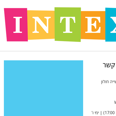
 קשר
א’ -ה’ 9:00-15:00 (בקיץ עד 17:00) | ימי ו’