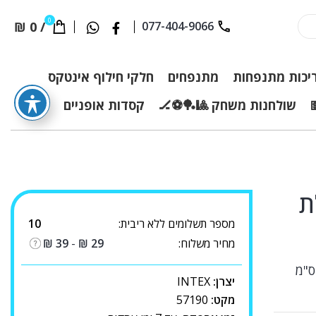
0
₪
0
/
077-404-9066
יכות מתנפחות
מתנפחים
חלקי חילוף אינטקס
שולחנות משחק 🎱🏓⚽🏒
קסדות אופניים
ת
מספר תשלומים ללא ריבית:
10
מחיר משלוח:
29
₪
-
39
₪
יצרן:
INTEX
מקט:
57190