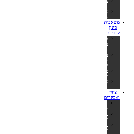
צינורות
ומתאמים
חבילות
חומרים
משאבות
סינון
לבריכה
משאבות
פילטר
נייר
משאבות
חול
לבריכה
פילטרים
למשאבות
צינורות
ומתאמים
ציוד
ואביזרים
כיסויים
סולאריים
כיסויים
לבריכה
תחתיות
לבריכה