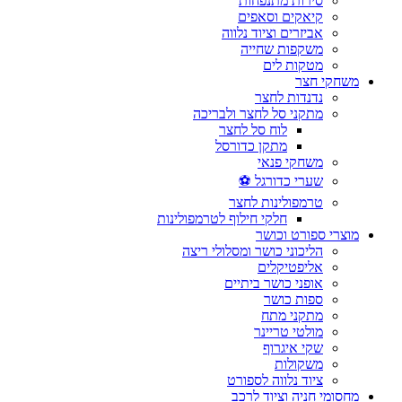
סירות מתנפחות
קיאקים וסאפים
אביזרים וציוד נלווה
משקפות שחייה
מטקות לים
משחקי חצר
נדנדות לחצר
מתקני סל לחצר ולבריכה
לוח סל לחצר
מתקן כדורסל
משחקי פנאי
שערי כדורגל ⚽
טרמפולינות לחצר
חלקי חילוף לטרמפולינות
מוצרי ספורט וכושר
הליכוני כושר ומסלולי ריצה
אליפטיקלים
אופני כושר ביתיים
ספות כושר
מתקני מתח
מולטי טריינר
שקי איגרוף
משקולות
ציוד נלווה לספורט
מחסומי חניה וציוד לרכב