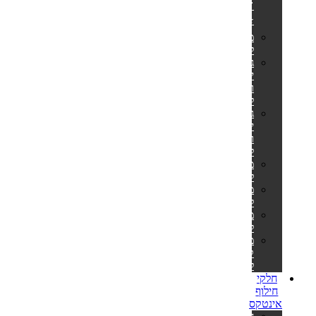
🎊
⭐
מזרונים
למים
גלגלי
ים
ואבובים
לבוגרים
גלגלי
ים
ואבובים
לילדים
מצופים
לילדים
משחקים
לבריכה
משאבות
לניפוח
מזרוני
קמפינג
לאירוח
חלקי
חילוף
אינטקס