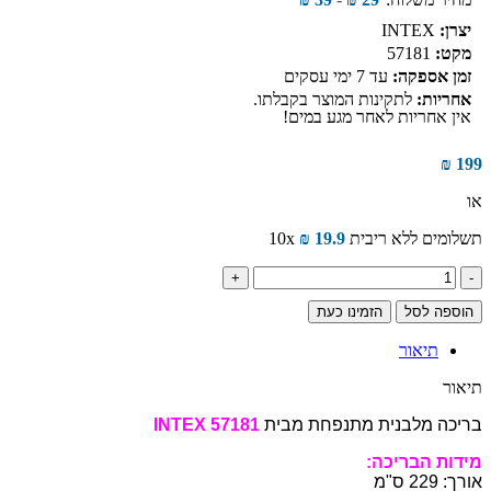
יצרן:
INTEX
מקט:
57181
זמן אספקה:
עד 7 ימי עסקים
אחריות:
לתקינות המוצר בקבלתו.
אין אחריות לאחר מגע במים!
₪
199
או
תשלומים ללא ריבית
19.9
₪
10x
כמות
של
הוספה לסל
הזמינו כעת
בריכה
מלבנית
תיאור
מתנפחת
בגודל
תיאור
INTEX
57181
בריכה מלבנית מתנפחת מבית
57181 INTEX
229X147
מידות הבריכה:
אורך: 229 ס"מ