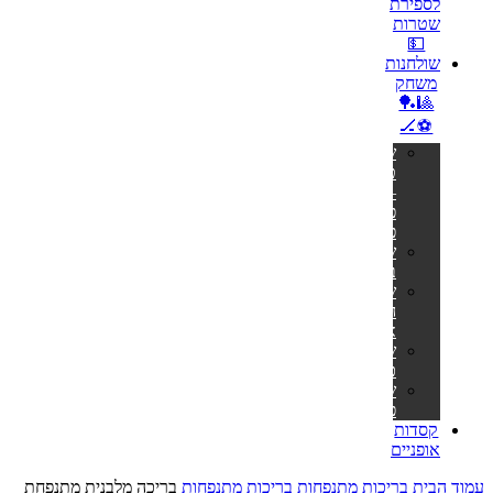
לספירת
שטרות
💵
שולחנות
משחק
🎱🏓
⚽🏒
שולחנות
טניס
–
פינג
פונג
שולחנות
ביליארד
שולחנות
הוקי
אוויר
שולחנות
כדורגל
שולחנות
פוקר
קסדות
אופניים
עמוד הבית
בריכות מתנפחות
בריכות מתנפחות
בריכה מלבנית מתנפחת