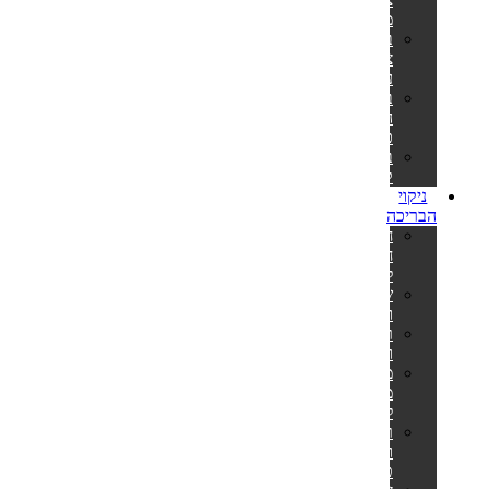
מלבניות
בריכות
צינורות
עגולות
בריכות
הכל
כלול
בריכות
קערה
ניקוי
הבריכה
חומרי
חיטוי
לבריכה
שואבים
וסקימרים
רובוטים
ושואבים
מערכות
מלח
לבריכה
רשתות
ומוטות
טלסקופיים