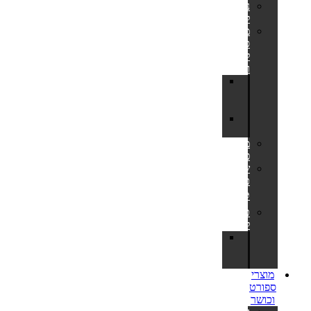
נדנדות
לחצר
מתקני
סל
לחצר
ולבריכה
לוח
סל
לחצר
מתקן
כדורסל
משחקי
פנאי
שערי
כדורגל
⚽
טרמפולינות
לחצר
חלקי
חילוף
לטרמפולינות
מוצרי
ספורט
וכושר