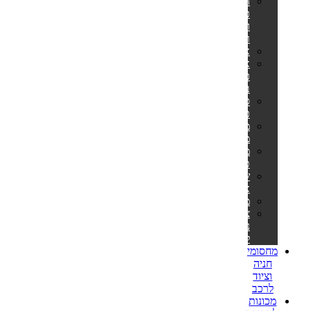
הליכוני
כושר
ומסלולי
ריצה
אליפטיקלים
אופני
כושר
ביתיים
ספות
כושר
מתקני
מתח
מולטי
טריינר
שקי
איגרוף
משקולות
ציוד
נלווה
לספורט
מחסומי
חניה
וציוד
לרכב
מכונות