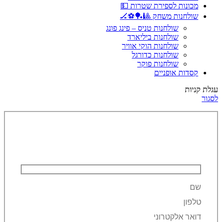
מכונות לספירת שטרות 💵
שולחנות משחק 🎱🏓⚽🏒
שולחנות טניס – פינג פונג
שולחנות ביליארד
שולחנות הוקי אוויר
שולחנות כדורגל
שולחנות פוקר
קסדות אופניים
עגלת קניות
לסגור
השאירו פרטים ונחזור אליכם!