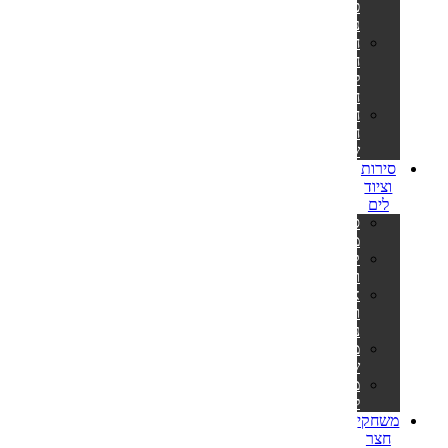
פילטר
נייר
חלקי
חילוף
למשאבות
חול
חלקי
חילוף
שונים
סירות
וציוד
לים
סירות
מתנפחות
קיאקים
וסאפים
אביזרים
וציוד
נלווה
משקפות
שחייה
מטקות
לים
משחקי
חצר