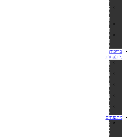
מתנפח
אביזרים
וחלקי
חילוף
שואבים
ורשתות
חומרי
חיטוי
ומתכלים
בריכות
מתנפחות
בריכות
מתנפחות
בריכות
פעילות
בריכות
לפעוטות
בריכות
קשיחות
משאבות
לניפוח
מתנפחים
מתנפחים
למסיבות
ואירועים