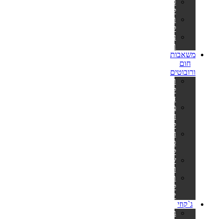
סולמות
לבריכות
תאורה
לבריכה
ערכות
תיקון
משאבות
חום
ורובוטים
רובוט
לבריכה
דולפין
משאבות
חום
לבריכה
חימום
סולארי
לבריכה
שואבים
וסקימרים
תנורים
לסאונה
יבשה
ג`קוזי
ג'קוזי