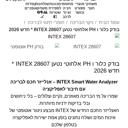
משחקי
מוצרי
מחסומי
מכונות
שולחנות
קסדות
חצר
ספורט
חניה
לספירת
משחק
אופניים
וכושר
וציוד
שטרות
🎱🏓⚽
לרכב
💵
🏒
עמוד הבית
ניקוי הבריכה
חומרי חיטוי לבריכה
בודק כלור ו PH אלחוטי נטען INTEX 28607 * חדש 2026
בודק כלור ו PH אלחוטי נטען INTEX 28607 *
חדש 2026
INTEX Smart Water Analyzer – אנלייזר חכם לבריכה
עם חיבור לאפליקציה
שמרו על מי הבריכה מאוזנים, נקיים וצלולים – בלי ניחושים
ובלי בדיקות ידניות מיותרות.
האנלייזר החכם החדש של INTEX מבצע ניטור אוטומטי של
איכות המים ושולח נתונים בזמן אמת ישירות לאפליקציה
בטלפון שלכם