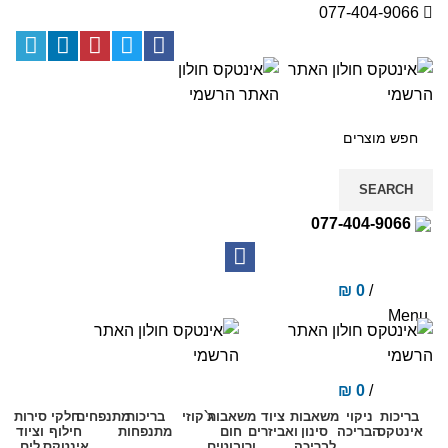
077-404-9066
SEARCH
077-404-9066
₪
0
/
items
0
Menu
₪
0
/
items
0
בריכות
ניקוי
משאבות
ציוד
משאבות
ג`קוזי
בריכות
מתנפחים
חלקי
סירות
אינטקס
הבריכה
סינון
ואביזרים
חום
מתנפחות
חילוף
וציוד
לבריכה
ורובוטים
אינטקס
לים