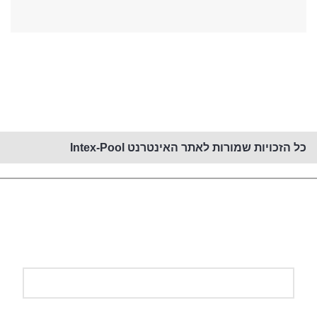
קנייה באתר זה מאובטחת PCI
כל הזכויות שמורות לאתר האינטרנט Intex-Pool
השאירו פרטים ונחזור אליכם!