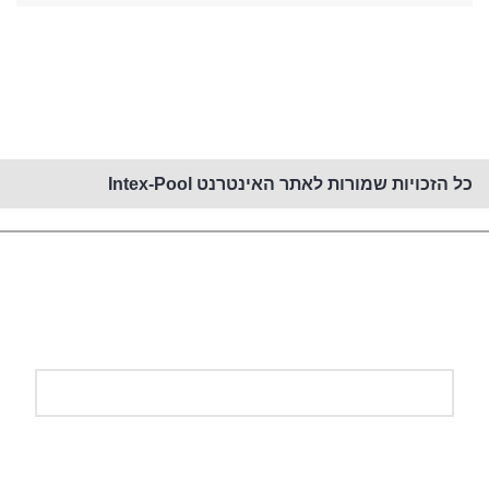
קנייה באתר זה מאובטחת PCI
כל הזכויות שמורות לאתר האינטרנט Intex-Pool
השאירו פרטים ונחזור אליכם!