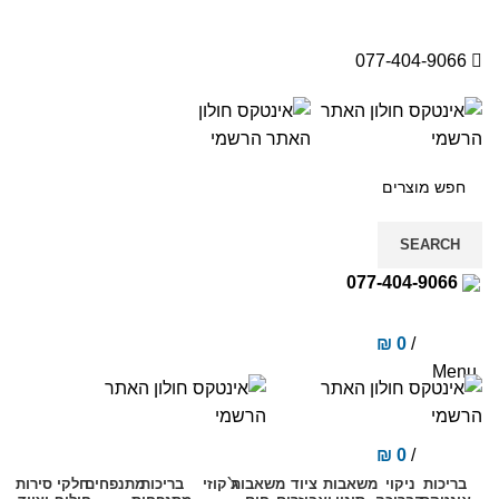
077-404-9066
SEARCH
077-404-9066
₪
0
/
items
0
Menu
₪
0
/
items
0
בריכות
ניקוי
משאבות
ציוד
משאבות
ג`קוזי
בריכות
מתנפחים
חלקי
סירות