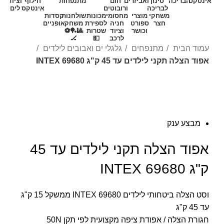
אינטקס
הבריכה
סינון
ואביזרים
חום
מתנפחות
חילוף
וציוד
לבריכה
ורובוטים
אינטקס
לים
משחקי
מוצרי
מחסומי
מכונות
שולחנות
קסדות
חצר
ספורט
חניה
לספירת
משחק
אופניים
וכושר
וציוד
שטרות
🎱🏓⚽
לרכב
💵
🏒
עמוד הבית
מתנפחים
גלגלי ים ואבובים לילדים
אפוד הצלה תקני לילדים עד 45 ק"ג INTEX 69680
מבצע ענק
אפוד הצלה תקני לילדים עד 45
ק"ג INTEX 69680
וסט הצלה ביטחותי לילדים INTEX 69680 ממשקל 15 ק"ג
עד 45 ק"ג
חגורת הצלה / אפודת ציפה מקצועית לפי תקן 50N