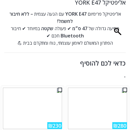
אליפטיקל YORK E47
אליפטיקל פרימיום
YORK E47
עם הנעה עצמית
– ללא חיבור
לחשמל!
פסיעה גדולה של
47 ס״מ
✔ פעולה
שקטה
במיוחד ✔ חיבור
Bluetooth
חכם ✔
הפתרון המושלם לאימון עוצמתי, נוח ומתקדם בבית 💪
כדאי לכם להוסיף
-
₪230
₪280