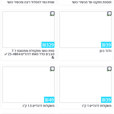
תוספת התקנה של מכשירי כושר
שטיח גומי למסלול ריצה ומכשירי כושר
₪329
₪39
גלגל בטן
ספת כושר מתקפלת ומתכוונת ל-7
מצבים כולל מאחז לרגליים ZS-HB04 ✅
💪
₪49
₪39
משקולות לרגליים 1 ק"ג
משקולות לרגליים 1.5 ק"ג