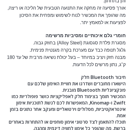
והן בתחתון.
אורך פסיעה זה מחקה את התנועה הטבעית של הליכה או ריצה,
מה שהופך את המכשיר לנוח לשימוש ומפחית את הסיכון
לפציעות או למאמץ יתר.
חומרי גלם איכותיים ומסיביות מרשימה
מסגרת פלדת סגסוגת (Alloy Steel) בחוזק גבוה.
גלגל תנופה כבד עם מערכת בקרה מגנטית פנימית.
מבנה חזק ויציב במיוחד – בעל יכולת נשיאה מרבית של עד 180
ק"ג, נתון מרשים לכל הדעות.
חיבור Bluetooth חלק
הישארו מחוברים ושדרגו את חוויית האימון שלכם עם
פונקציונליות Bluetooth מובנית.
המכשיר תומך בצימוד חלק לאפליקציות כושר פופולריות כמו
Zwift ו-Kinomap, המאפשרות לכם לגשת לתוכניות אימון
אינטראקטיביות, מסלולים וירטואליים ומעקב אחר נתונים בזמן
אמת.
תוכלו להתאמן לצד סרטוני אימון סוחפים או להתחרות באחרים
ברשת, מה שהופך כל אימון לחוויה דינמית ומהנה.