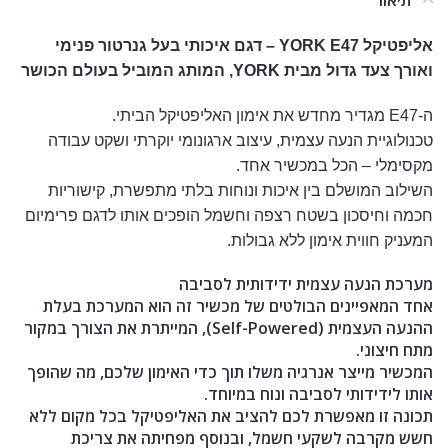
אליפטיקל YORK E47 – דגם איכותי בעל גנרטור פנימי
ואורך צעד גדול מבית YORK, המותג המוביל בעולם הכושר
ה-E47 מגדיר מחדש את אימון האליפטיקל הביתי.
טכנולוגיית הנעה עצמית, עיצוב ארגונומי יוקרתי ושקט עבודה
מקסימלי – הכל במכשיר אחד.
השילוב המושלם בין איכות ונוחות בלתי מתפשרת, קישוריות
חכמה וחיסכון בשטח רצפה וחשמל הופכים אותו לדגם פרימיום
המעניק חווית אימון ללא גבולות.
מערכת הנעה עצמית ידידותית לסביבה
אחד המאפיינים הבולטים של מכשיר זה הוא המערכת בעלת
ההנעה העצמית (Self-Powered), המייתרת את הצורך במקור
מתח חיצוני.
המכשיר מייצר אנרגיה משלו תוך כדי האימון שלכם, מה שהופך
אותו לידידותי לסביבה ונוח במיוחד.
תכונה זו מאפשרת לכם להציב את האליפטיקל בכל מקום ללא
חשש מקרבה לשקעי חשמל, ובנוסף מפחיתה את צריכת