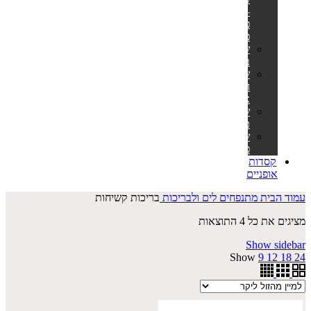
–
פינג
פונג
שולחנות
ביליארד
שולחנות
הוקי
אוויר
שולחנות
כדורגל
שולחנות
פוקר
קסדות
אופניים
עמוד הבית
מתנפחים לים ולבריכות
בריכות קשיחות
ממוין
מציגים את כל ⁦4⁩ התוצאות
לפי
Show sidebar
מחיר:
Show
9
12
18
24
מהזול
ליקר