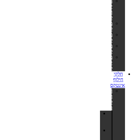
גלגלי
ים
ואבובים
לילדים
מצופים
לילדים
משחקים
לבריכה
משאבות
לניפוח
מזרוני
קמפינג
לאירוח
חלקי
חילוף
אינטקס
חלקי
חילוף
לבריכות
כחולות
בריכת
צינורות
2.20X1.50
בריכת
צינורות