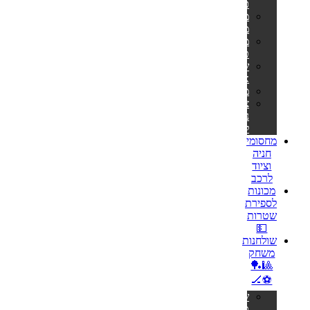
כושר
מתקני
מתח
מולטי
טריינר
שקי
איגרוף
משקולות
ציוד
נלווה
לספורט
מחסומי
חניה
וציוד
לרכב
מכונות
לספירת
שטרות
💵
שולחנות
משחק
🎱🏓
⚽🏒
שולחנות
טניס