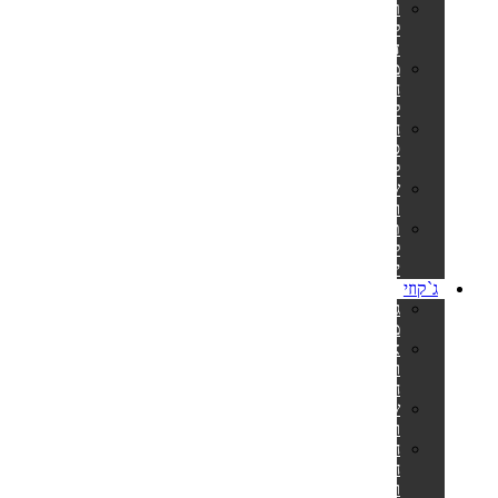
רובוט
לבריכה
דולפין
משאבות
חום
לבריכה
חימום
סולארי
לבריכה
שואבים
וסקימרים
תנורים
לסאונה
יבשה
ג`קוזי
ג'קוזי
מתנפח
אביזרים
וחלקי
חילוף
שואבים
ורשתות
חומרי
חיטוי
ומתכלים