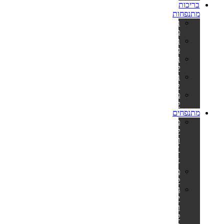
בריכות
מתנפחות
בריכות
מתנפחות
בריכות
פעילות
בריכות
לפעוטות
בריכות
קשיחות
משאבות
לניפוח
מתנפחים
מתנפחים
למסיבות
ואירועים
🎊
⭐
מזרונים
למים
גלגלי
ים
ואבובים
לבוגרים