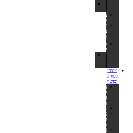
מתקן
כדורסל
משחקי
פנאי
שערי
כדורגל
⚽
טרמפולינות
לחצר
חלקי
חילוף
לטרמפולינות
מוצרי
ספורט
וכושר
הליכוני
כושר
ומסלולי
ריצה
אליפטיקלים
אופני
כושר
ביתיים
ספות