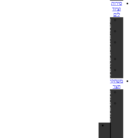
סירות
וציוד
לים
סירות
מתנפחות
קיאקים
וסאפים
אביזרים
וציוד
נלווה
משקפות
שחייה
מטקות
לים
משחקי
חצר
נדנדות
לחצר
מתקני
סל
לחצר
ולבריכה
לוח
סל
לחצר