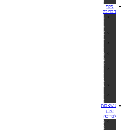
קערה
ניקוי
הבריכה
חומרי
חיטוי
לבריכה
שואבים
וסקימרים
רובוטים
ושואבים
מערכות
מלח
לבריכה
רשתות
ומוטות
טלסקופיים
צינורות
ומתאמים
חבילות
חומרים
משאבות
סינון
לבריכה
משאבות
פילטר