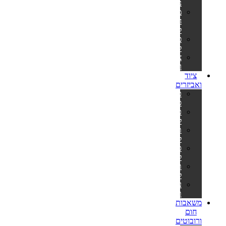
נייר
משאבות
חול
לבריכה
פילטרים
למשאבות
צינורות
ומתאמים
ציוד
ואביזרים
כיסויים
סולאריים
כיסויים
לבריכה
תחתיות
לבריכה
סולמות
לבריכות
תאורה
לבריכה
ערכות
תיקון
משאבות
חום
ורובוטים