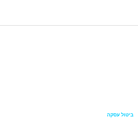
תפריט
מדריכים
צור קשר
תקנון
הצהרת נגישות
מדיניות פרטיות
ביטול עסקה