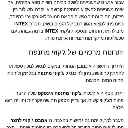
עבור אנשים שמעוניינים לשלב בביתם חוויית ספא אמיתית, אך
אינם מעוניינים להשקיע בהתקנה קבועה או יקרה. השילוב בין
ניידות, נוחות ומחיר נגיש הופך את המוצר לאטרקטיבי במיוחד,
וכיום ניתן למצוא מגוון רחב של דגמים בשוק. חברת
INTEX
מובילה את התחום ומספקת
ג’קוזי INTEX
ברמה גבוהה, עם
טכנולוגיות מתקדמות ועמידות ארוכת טווח.
יתרונות מרכזיים של ג’קוזי מתנפח
היתרון הראשון הוא כמובן הנוחות. במקום לנסוע למכון ספא או
להמתין לחופשה, ניתן להיכנס ל־
ג’קוזי מתנפח
בכל זמן וליהנות
מחום המים והבועות.
יתרון נוסף הוא העלות.
ג’קוזי מתנפח אינטקס
עולה הרבה
פחות מג’קוזי קשיח, אך עדיין מספק תחושה יוקרתית וחוויית רוגע
מלאה.
מעבר לכך, קיימת גם גמישות בהצבה. ה־
אמבט ג’קוזי לחצר
ניתן לניפוח מהיר, לפירוק קל ולהעברה בין מקומות שונים – חצר