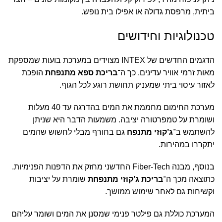
ביתית, מרפסת גדולה או אפילו בית נופש.
טכנולוגיות וחידושים
הדגמים החדשים של INTEX מצוידים במערכת בועות שמספקת
מאות זרמי אוויר עדינים. כך ה־
בריכת ספא מתנפחת
הופכת
לאזור עיסוי ביתי שמעניק תחושת רוגע לכל הגוף.
מערכת החימום מחממת את המים בהדרגה עד 40 מעלות
ושומרת על טמפרטורה יציבה. משמעות הדבר היא שניתן
להשתמש ב־
ג’קוזי מתנפח
גם בחורף מבלי לחשוש שהמים
יתקררו במהירות.
בנוסף, מבנה Fiber-Tech החדשני מחזק את הדפנות הפנימיות.
כתוצאה מכך ה־
בריכת ג’קוזי מתנפחת
שומרת על יציבות
וקשיחות גם לאחר שימוש ממושך.
המערכת כוללת גם פילטר פנימי שמסנן את המים ושומר עליהם