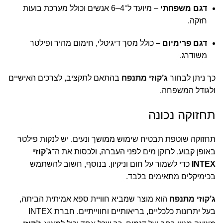
דגם משפחתי
– מיועד ל־4–6 אנשים וכולל מערכת בועות
חזקה.
דגם פרימיום
– כולל מסך דיגיטלי, חימום מהיר ופילטר
משודרג.
כך ניתן לבחור
ג’קוזי מתנפח
בהתאם לתקציב, לצרכים האישיים
ולגודל המשפחה.
תחזוקה נכונה
תחזוקה שוטפת תבטיח שימוש ממושך ונעים. יש לנקות פילטר
באופן קבוע, לרוקן מים לפני העברה, ולכסות את ה־
ג’קוזי
INTEX
כדי לשמור על חום וניקיון. בנוסף, חשוב להשתמש
בכימיקלים מתאימים בלבד.
ג’קוזי מתנפח
הוא מוצר שמביא חוויית ספא אמיתית הביתה,
בעל יתרונות כלכליים, בריאותיים וחווייתיים. חברת INTEX