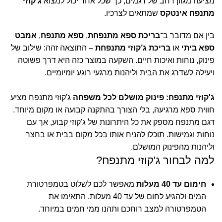
מציעה מגוון רחב של דגמים, כך שכל אחד יכול למצוא
ג’קוזי
מתנפח אינטקס
שמתאים לצרכיו.
בין אם מדובר ב־
בריכת ספא מתנפחת
,
ספא מתנפח
,
אמבט
ספא ביתי
או
בריכת ג’קוזי מתנפחת
– התוצאה זהה: שילוב של
פינוק, נוחות ואיכות חיים. השקעה במוצר כזה היא דרך פשוטה
ויעילה לשדרג את הבית וליהנות מרגעי רוגע יומיומיים.
ג'קוזי מתנפח: פינוק מושלם לכל משפחה
ג'קוזי מתנפח
מציע
חווית ספא מרגיעה, בלי הצורך בהתקנה קבועה או מקום מיוחד.
דגם מתנפח מספק את כל היתרונות של ג'קוזי קבוע, אך עם
נוחות וגמישות. תוכלו להניח אותו בכל מקום בבית או בחצר
וליהנות מהפינוק המושלם.
למה לבחור ג'קוזי מתנפח?
חימום עד 40 מעלות
מאפשר לכם לשלוט בטמפרטורת
המים ולהגיע לחום של עד 40 מעלות. התאימו את
הטמפרטורה למצב רוחכם ותהנו ממי חמים במיוחד.