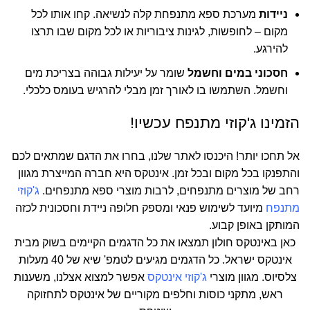
ניידות
מערכת ספא מתנפחת קלה לנשיאה. קחו אותו לכל
מקום – לחופשות, לגינות ציבוריות או לכל מקום שבו תרצו
להירגע.
חסכוני במים וחשמל
שומר על יעילות גבוהה בצריכת מים
וחשמל. השתמשו בו לאורך זמן מבלי להרגיש בעומס כלכלי.
הזמינו ג'קוזי מתנפח עכשיו!
אל תחכו יותר! היכנסו לאתר שלנו, בחרו את הדגם שמתאים לכם
והתפנקו בכל מקום ובכל זמן. אינטקס היא חברה המייצרת מגוון
רחב של מוצרים מתנפחים, לרבות מוצרי ספא מתנפחים.
ג'קוזי
מתנפח
מיועד לשימוש פנאי ומספק חלופה ניידת וחסכונית לכזה
המותקן באופן קבוע.
כאן באינטקס חולון תמצאו את כל הדגמים הקיימים בשוק מבית
אינטקס ישראל. כל הדגמים מגיעים לטמפ' שיא של 40 מעלות
צלסיוס. מגוון מוצרי
ג'קוזי אינטקס
אפשר למצוא אצלנו, משענות
ראש, מתקני כוסות וחלפים מקוריים של אינטקס לתחזוקה