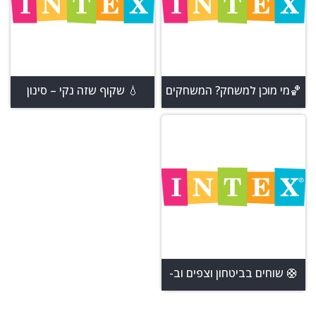
🏀מי מוכן למשחק? המשחקים
💧 שקוף שזה נקי – סינון
שיעשו לכם את הקיץ ☀️
עוצמתי, מים נקיים בלי עלים
ולכלוך 🍂
🛟 שוחים בביטחון וצפים וב-
CHILL 😎: מוצרי הציפה