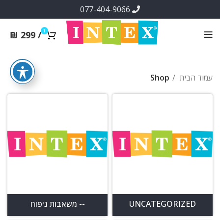
077-404-9066
1
₪
299
/
עמוד הבית
Shop
UNCATEGORIZED
-- משאבות ניפוח