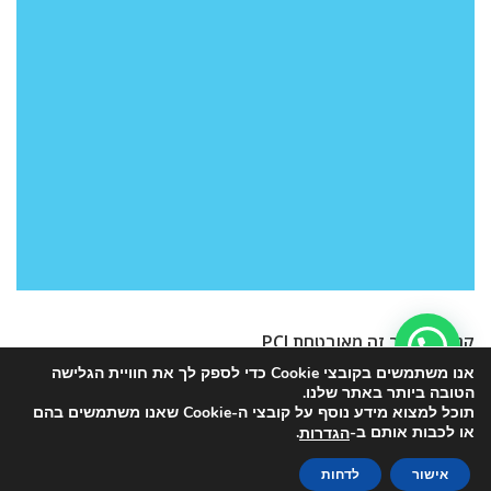
קנייה באתר זה מאובטחת PCI
אנו משתמשים בקובצי Cookie כדי לספק לך את חוויית הגלישה
הטובה ביותר באתר שלנו.
תוכל למצוא מידע נוסף על קובצי ה-Cookie שאנו משתמשים בהם
או לכבות אותם ב-
.
הגדרות
כל הזכויות שמורות לאתר האינטרנט Intex-Pool
אישור
לדחות