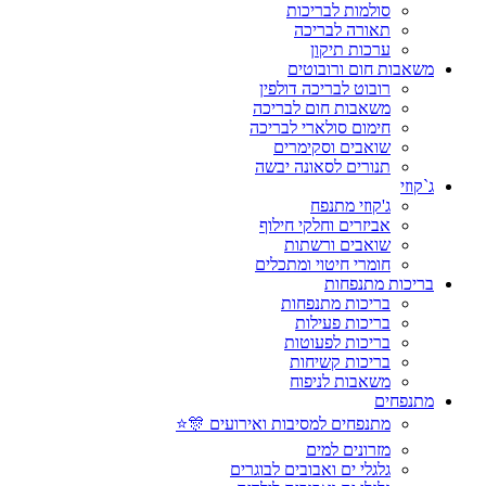
סולמות לבריכות
תאורה לבריכה
ערכות תיקון
משאבות חום ורובוטים
רובוט לבריכה דולפין
משאבות חום לבריכה
חימום סולארי לבריכה
שואבים וסקימרים
תנורים לסאונה יבשה
ג`קוזי
ג'קוזי מתנפח
אביזרים וחלקי חילוף
שואבים ורשתות
חומרי חיטוי ומתכלים
בריכות מתנפחות
בריכות מתנפחות
בריכות פעילות
בריכות לפעוטות
בריכות קשיחות
משאבות לניפוח
מתנפחים
מתנפחים למסיבות ואירועים 🎊⭐
מזרונים למים
גלגלי ים ואבובים לבוגרים