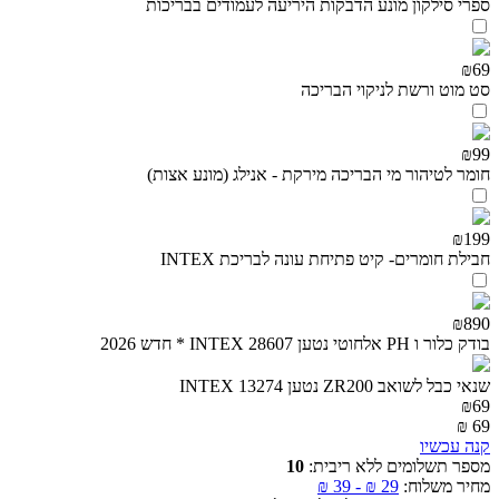
ספרי סילקון מונע הדבקות היריעה לעמודים בבריכות
₪69
סט מוט ורשת לניקוי הבריכה
₪99
חומר לטיהור מי הבריכה מירקת - אנילג (מונע אצות)
₪199
חבילת חומרים- קיט פתיחת עונה לבריכת INTEX
₪890
בודק כלור ו PH אלחוטי נטען INTEX 28607 * חדש 2026
שנאי כבל לשואב ZR200 נטען INTEX 13274
₪
69
₪
69
קנה עכשיו
מספר תשלומים ללא ריבית:
10
מחיר משלוח:
29
₪
-
39
₪