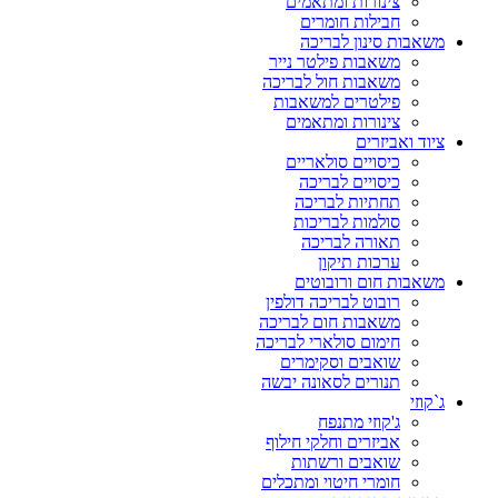
צינורות ומתאמים
חבילות חומרים
משאבות סינון לבריכה
משאבות פילטר נייר
משאבות חול לבריכה
פילטרים למשאבות
צינורות ומתאמים
ציוד ואביזרים
כיסויים סולאריים
כיסויים לבריכה
תחתיות לבריכה
סולמות לבריכות
תאורה לבריכה
ערכות תיקון
משאבות חום ורובוטים
רובוט לבריכה דולפין
משאבות חום לבריכה
חימום סולארי לבריכה
שואבים וסקימרים
תנורים לסאונה יבשה
ג`קוזי
ג'קוזי מתנפח
אביזרים וחלקי חילוף
שואבים ורשתות
חומרי חיטוי ומתכלים