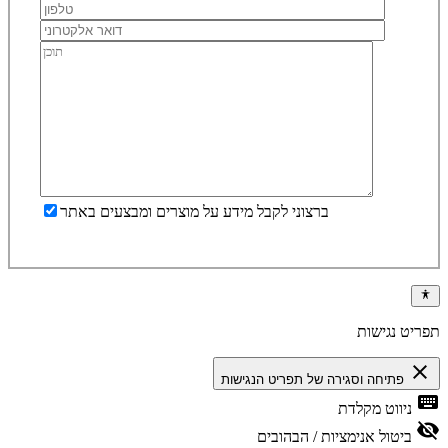
ברצוני לקבל מידע על מוצרים ומבצעים באתר
תפריט נגישות
close
פתיחה וסגירה של תפריט הנגישות
keyboard
ניווט מקלדת
visibility_off
ביטול אנימציות / הבהובים