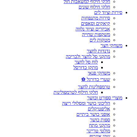
חלקי חילוף למשאבות חול
חלקי חילוף שונים
סירות וציוד לים
סירות מתנפחות
קיאקים וסאפים
אביזרים וציוד נלווה
משקפות שחייה
מטקות לים
משחקי חצר
נדנדות לחצר
מתקני סל לחצר ולבריכה
לוח סל לחצר
מתקן כדורסל
משחקי פנאי
שערי כדורגל ⚽
טרמפולינות לחצר
חלקי חילוף לטרמפולינות
מוצרי ספורט וכושר
הליכוני כושר ומסלולי ריצה
אליפטיקלים
אופני כושר ביתיים
ספות כושר
מתקני מתח
מולטי טריינר
שקי איגרוף