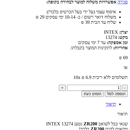
סגירה
אפשרויות משלוח למוצר לבחירה בקופה:
איסוף עצמי (על ידי בעל הכרטיס בלבד!)
משלוח דואר רשום / כ- 10-14 ימי עסקים
29
₪
שליח עד הבית
39
₪
יצרן:
INTEX
מקט:
13274
זמן אספקה:
עד 7 ימי עסקים
אחריות:
לתקינות המוצר בקבלתו.
₪
69
או
תשלומים ללא ריבית
6.9
₪
10x
כמות
של
הוספה לסל
הזמינו כעת
שנאי
כבל
תיאור
לשואב
ZR200
תיאור
נטען
INTEX
שנאי כבל לשואב
ZR200
נטען INTEX 13274
13274
מתאים לדגם
ZR200
בלבד!