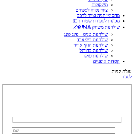
משקולות
ציוד נלווה לספורט
מחסומי חניה וציוד לרכב
מכונות לספירת שטרות 💵
שולחנות משחק 🎱🏓⚽🏒
שולחנות טניס – פינג פונג
שולחנות ביליארד
שולחנות הוקי אוויר
שולחנות כדורגל
שולחנות פוקר
קסדות אופניים
עגלת קניות
לסגור
השאירו פרטים ונחזור אליכם!