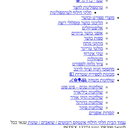
שערי כדורגל ⚽
טרמפולינות לחצר
חלקי חילוף לטרמפולינות
מוצרי ספורט וכושר
הליכוני כושר ומסלולי ריצה
אליפטיקלים
אופני כושר ביתיים
ספות כושר
מתקני מתח
מולטי טריינר
שקי איגרוף
משקולות
ציוד נלווה לספורט
מחסומי חניה וציוד לרכב
מכונות לספירת שטרות 💵
שולחנות משחק 🎱🏓⚽🏒
שולחנות טניס – פינג פונג
שולחנות ביליארד
שולחנות הוקי אוויר
שולחנות כדורגל
שולחנות פוקר
קסדות אופניים
עמוד הבית
חלקי חילוף אינטקס
רובוטים / שואבים / שונות
שנאי כבל
לשואב ZR200 נטען INTEX 13274