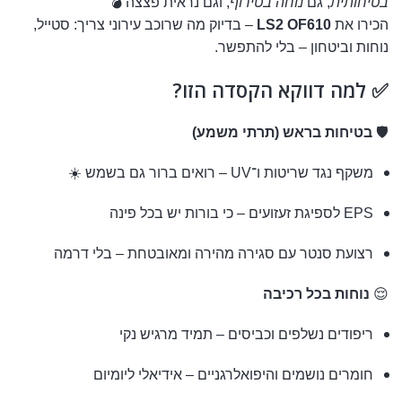
בטיחותית
, גם
נוחה בטירוף
, וגם נראית פצצה 💣
הכירו את
LS2 OF610
– בדיוק מה שרוכב עירוני צריך: סטייל,
נוחות וביטחון – בלי להתפשר.
✅ למה דווקא הקסדה הזו?
🛡️
בטיחות בראש (תרתי משמע)
משקף נגד שריטות ו־UV – רואים ברור גם בשמש ☀️
EPS לספיגת זעזועים – כי בורות יש בכל פינה
רצועת סנטר עם סגירה מהירה ומאובטחת – בלי דרמה
😌
נוחות בכל רכיבה
ריפודים נשלפים וכביסים – תמיד מרגיש נקי
חומרים נושמים והיפואלרגניים – אידיאלי ליומיום