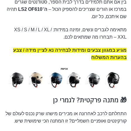
בין אם אתם תלמידים בדרך לבית הספר, סטודנטים שגרים
במרכז או הורים שצריכים להספיק הכול –
ה־LS2 OF610
תהיה
שם איתכם, כל יום.
מתאימה לגברים ונשים, זמינה במידות: XS / S / M / L / XL /
XXL – תבחרו מה שמתאים לכם.
מגיע במגוון צבעים ומידות לבחירה נא לציין מידה / צבע
בהערות המשלוח
🎁 מתנה פרקטית? לגמרי כן
התחלתם לרכב לאחרונה או מכירים מישהו שרק נכנס לעולם של
קורקינטים ואופניים חשמליים? זו המתנה הכי שימושית שיש.