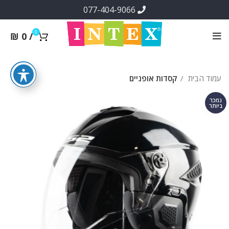
077-404-9066
0
₪
0
/
עמוד הבית
קסדות אופניים
נמכר
ביותר