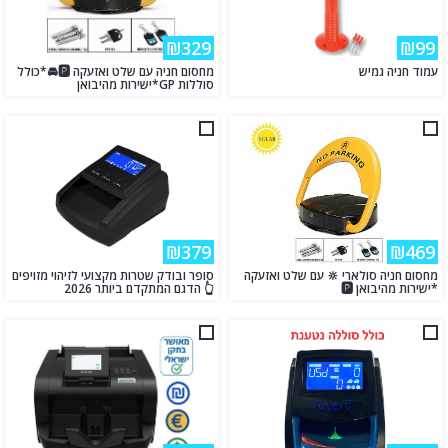
₪329
₪99
עמוד חניה גמיש
מחסום חניה עם שלט ואזעקה 🅿️🚘*כולל
סוללות GP*ישירות מהיבואן
₪379
₪469
מחסום חניה סולארי 🔆 עם שלט ואזעקה
סופר ובודק שטרות מקצועי לזיהוי מזויפים
*ישירות מהיבואן 🅿️
👆 הדגם המתקדם ביותר 2026