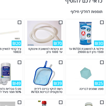
כדאי לכם להוסיף
תוספות לחלקי חילוף
₪20
₪70
₪30
פילטר A למשאבת INTEX עד
זוג צינורות למשאבת אינטקס
1500 גלון דגם 29000
עד 1000 גלון
10833
₪49
₪39
₪25
סופג שומנים לבריכה
רשת לניקוי בריכה לידית
סט 5 טבליות כל
טלסקופית לבריכות INTEX
90% חומר פעיל לבריכה