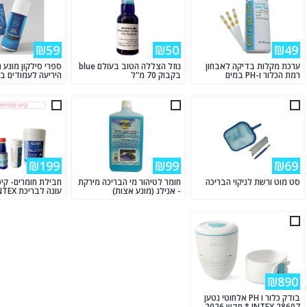
₪59
₪50
₪49
ערכת מקלות בדיקה לאבחון
נוזל הצללה הטוב בעולם blue
ספרי סילקון מונע
רמת הכלור ו-PH במים
בקבוק 70 מ"ל
היריעה לעמודים ב
₪199
₪99
₪69
סט מוט ורשת לניקוי הבריכה
חומר לטיהור מי הבריכה מירקת
חבילת חומרים- קי
- אנילג (מונע אצות)
עונה לבריכת INTEX
₪890
בודק כלור ו PH אלחוטי נטען
INTEX 28607 * חדש 2026