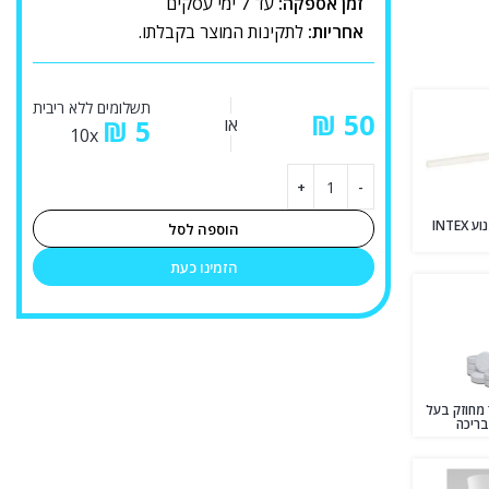
זמן אספקה:
עד 7 ימי עסקים
אחריות:
לתקינות המוצר בקבלתו.
תשלומים ללא ריבית
₪
או
5
₪
10x
ציר קרמי למאיץ מנוע INTEX
הוספה לסל
הזמינו כעת
ור מחוזק בעל