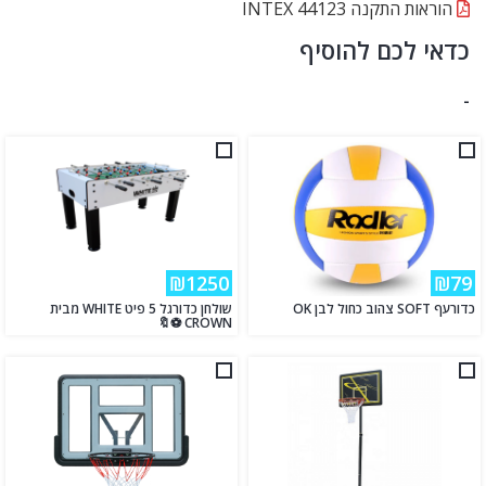
הוראות התקנה INTEX 44123
כדאי לכם להוסיף
-
₪1250
₪79
כדורעף SOFT צהוב כחול לבן OK
שולחן כדורגל 5 פיט WHITE מבית
CROWN ⚽🔖