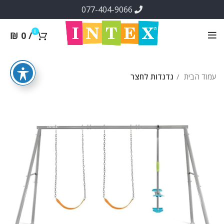
077-404-9066
0
₪
0
/
עמוד הבית
נדנדות לחצר