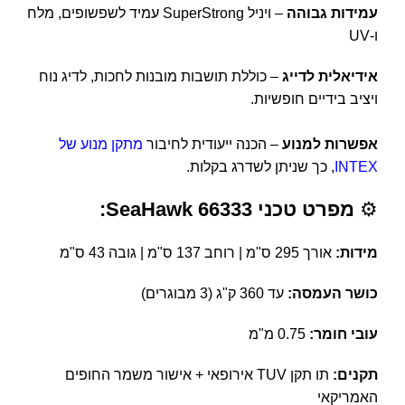
עמידות גבוהה
– ויניל SuperStrong עמיד לשפשופים, מלח
ו-UV
אידיאלית לדייג
– כוללת תושבות מובנות לחכות, לדיג נוח
ויציב בידיים חופשיות.
אפשרות למנוע
– הכנה ייעודית לחיבור
מתקן מנוע של
INTEX
, כך שניתן לשדרג בקלות.
⚙️
מפרט טכני SeaHawk 66333:
מידות:
אורך 295 ס"מ | רוחב 137 ס"מ | גובה 43 ס"מ
כושר העמסה:
עד 360 ק"ג (3 מבוגרים)
עובי חומר:
0.75 מ"מ
תקנים:
תו תקן TUV אירופאי + אישור משמר החופים
האמריקאי