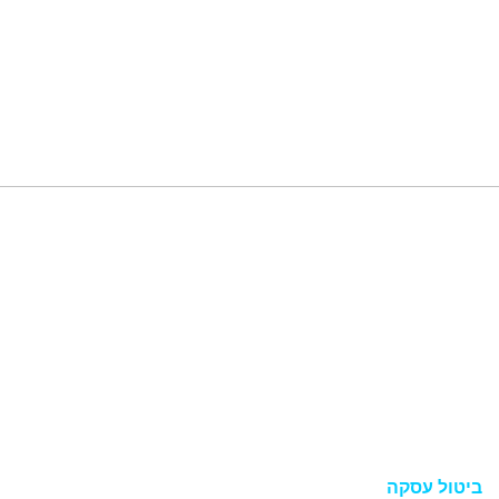
תפריט
מדריכים
צור קשר
תקנון
הצהרת נגישות
מדיניות פרטיות
ביטול עסקה