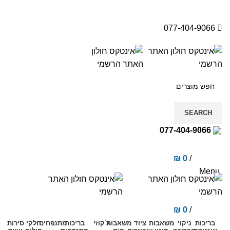
077-404-9066
SEARCH
077-404-9066
₪
0
/
items
0
Menu
₪
0
/
items
0
בריכות
ניקוי
משאבות
ציוד
משאבות
ג`קוזי
בריכות
מתנפחים
חלקי
סירות