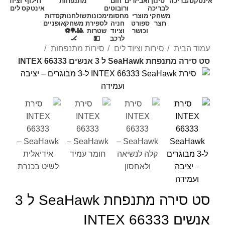
אינטקס
הבריכה
סינון
ואביזרים
חום
מתנפחות
חילוף
וציוד
לבריכה
ורובוטים
אינטקס
לים
משחקי
מוצרי
מחסומי
מכונות
שולחנות
קסדות
חצר
ספורט
חניה
לספירת
משחק
אופניים
וכושר
וציוד
שטרות
🎱🏓⚽
לרכב
💵
🏒
עמוד הבית
סירות וציוד לים
סירות מתנפחות
סט סירה מתנפחת SeaHawk ל 3 אנשים 66333 INTEX
סט סירה מתנפחת SeaHawk ל 3
אנשים 66333 INTEX